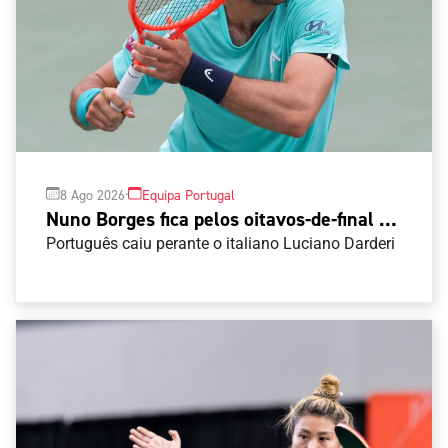
·
8 Ago 2026
Equipa Portugal
Nuno Borges fica pelos oitavos-de-final no
Masters 1000 de Montreal
Português caiu perante o italiano Luciano Darderi