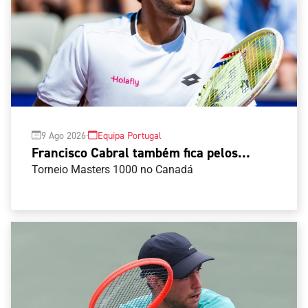
·
9 Ago 2026
Equipa Portugal
Francisco Cabral também fica pelos
oitavos-de-final em Montreal
Torneio Masters 1000 no Canadá