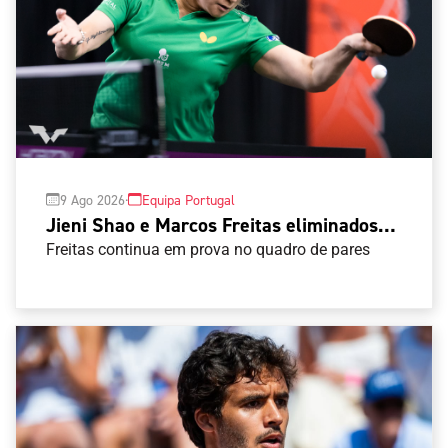
·
9 Ago 2026
Equipa Portugal
Jieni Shao e Marcos Freitas eliminados
no Europe Smash
Freitas continua em prova no quadro de pares