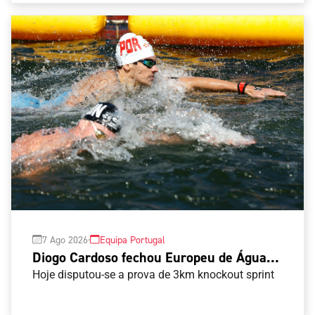
·
7 Ago 2026
Equipa Portugal
Diogo Cardoso fechou Europeu de Águas
Abertas para os portugueses
Hoje disputou-se a prova de 3km knockout sprint