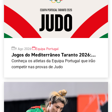
Mais Desporto
Marketing
Educação Olímpi
Arquivo Histórico
Equipa Portugal
Media
Educação Olímpica
Eq
Documentos
Equipa Portugal
Contactos
·
9 Ago 2026
Equipa Portugal
Mais Desporto
Jogos do Mediterrâneo Taranto 2026:
Arquivo Histórico
Judo
Conheça os atletas da Equipa Portugal que irão
Educação Olímpica
competir nas provas de Judo
Equipa Portugal