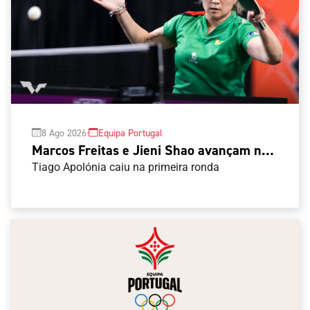
·
8 Ago 2026
Equipa Portugal
Marcos Freitas e Jieni Shao avançam na
qualificação do Europe Smash
Tiago Apolónia caiu na primeira ronda