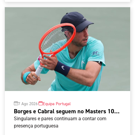
·
7 Ago 2026
Equipa Portugal
Borges e Cabral seguem no Masters 1000
do Canadá
Singulares e pares continuam a contar com
presença portuguesa