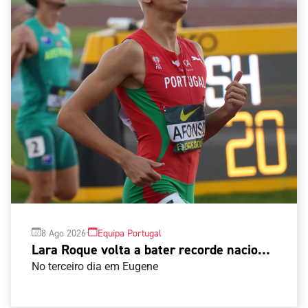
·
8 Ago 2026
Equipa Portugal
Lara Roque volta a bater recorde nacional
e Pedro Afonso iguala máximo dos 200
No terceiro dia em Eugene
metros nos Mundiais Sub-20