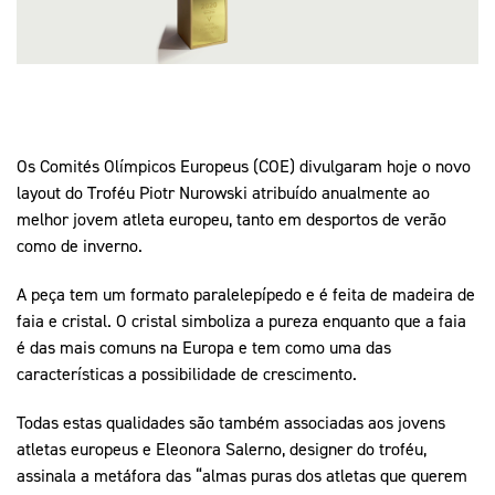
Mais Desporto
Marketing
Educação Olímpi
Arquivo Histórico
Equipa Portugal
Media
Educação Olímpica
Eq
Documentos
Equipa Portugal
Contactos
Os Comités Olímpicos Europeus (COE) divulgaram hoje o novo
layout do Troféu Piotr Nurowski atribuído anualmente ao
Mais Desporto
melhor jovem atleta europeu, tanto em desportos de verão
como de inverno.
Arquivo Histórico
Educação Olímpica
A peça tem um formato paralelepípedo e é feita de madeira de
faia e cristal. O cristal simboliza a pureza enquanto que a faia
Equipa Portugal
é das mais comuns na Europa e tem como uma das
características a possibilidade de crescimento.
Todas estas qualidades são também associadas aos jovens
atletas europeus e Eleonora Salerno, designer do troféu,
assinala a metáfora das “almas puras dos atletas que querem