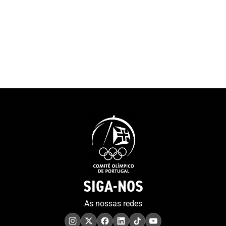
Desporto de Portugal,
serem tratados 
Comissão de Atletas
no Arquivo.Ta
Olímpicos, Comissão de
espolio fotográ
Atletas Paralímpicos e
foi tratado e di
Confederação de Treinadores
nesta plataform
de Portugal observam que o
pretende no fut
Relatório da Comissão
coleções digita
Europeia sobre o Impacto
existentes.Até a
Económico da COVID-19 no
2021 prevê-se q
setor, na União Europeia,
finalizada a de
reportou que o PIB de todos
documentação r
os Estados-Membros seria
participação n
afetado em cerca de 10% em
Olímpicos Syd
resultado das perdas do
como a disponi
setor, que se estimam em
um maior núme
SIGA-NOS
cerca de menos 50.000,00
documentação o
milhões de euros.O Relatório
As nossas redes
alertou para a essencialidade
dos apoios estatais no