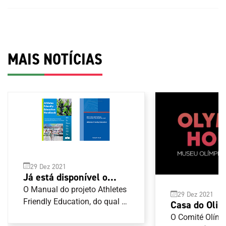
MAIS NOTÍCIAS
29 Dez 2021
Já está disponível o
Manual de boas práticas
O Manual do projeto Athletes
29 Dez 2021
para as carreiras duais
Friendly Education, do qual o
Casa do Olim
Comité Olímpico de Portugal
tem terreno 
O Comité Olímp
(COP) é parceiro, já está