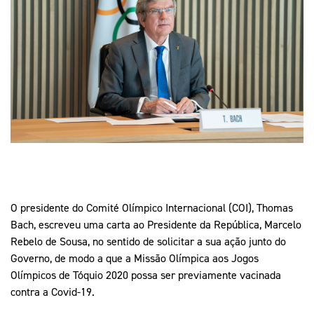
Mais Desporto
Marketing
Educação Olímpi
Arquivo Histórico
Equipa Portugal
Media
Educação Olímpica
Eq
Documentos
Equipa Portugal
Contactos
Mais Desporto
Arquivo Histórico
Educação Olímpica
O presidente do Comité Olímpico Internacional (COI), Thomas
Equipa Portugal
Bach, escreveu uma carta ao Presidente da República, Marcelo
Rebelo de Sousa, no sentido de solicitar a sua ação junto do
Governo, de modo a que a Missão Olímpica aos Jogos
Olímpicos de Tóquio 2020 possa ser previamente vacinada
contra a Covid-19.