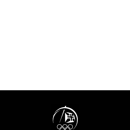
apoiar os atletas e as suas
escritura celebr
carreiras, que inclui
relevante intere
assistência nas áreas de
que muito contr
educação e empregabilidade
promoção e val
dos atletas. Será também
freguesia da Aj
implementado o certificado
cidade de Lisb
“Athletes Friendly Education”
conhecer mais 
que providencia instrumentos
projeto neste vídeo de
e mecanismos para um selo
apresentação (vídeo
europeu que distingue os
produzido em 2
estabelecimentos de ensino
que suportam as carreiras
duais. Neste domínio, está a
decorrer o período de
avaliação das candidaturas
recebidas.O Projeto Athlete
Friendly Education é
cofinanciado pelo programa
Erasmus+ da União Europeia