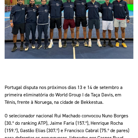
Mais Desporto
Marketing
Educação Olímpi
Arquivo Histórico
Equipa Portugal
Media
Educação Olímpica
Eq
Documentos
Equipa Portugal
Contactos
Mais Desporto
Arquivo Histórico
Educação Olímpica
Portugal disputa nos próximos dias 13 e 14 de setembro a
Equipa Portugal
primeira eliminatória do World Group I da Taça Davis, em
Ténis, frente à Noruega, na cidade de Bekkestua.
O selecionador nacional Rui Machado convocou Nuno Borges
(30.º do ranking ATP), Jaime Faria (157.º), Henrique Rocha
(159.º), Gastão Elias (307.º) e Francisco Cabral (75.º de pares)
para defrontar os noruegueses, liderados por Casper Ruud