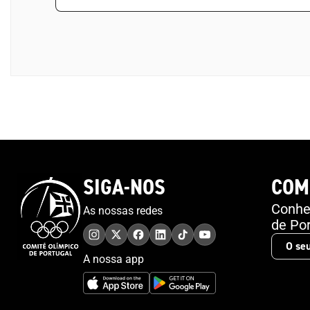
SIGA-NOS
COM
Conheç
As nossas redes
de Por
A nossa app