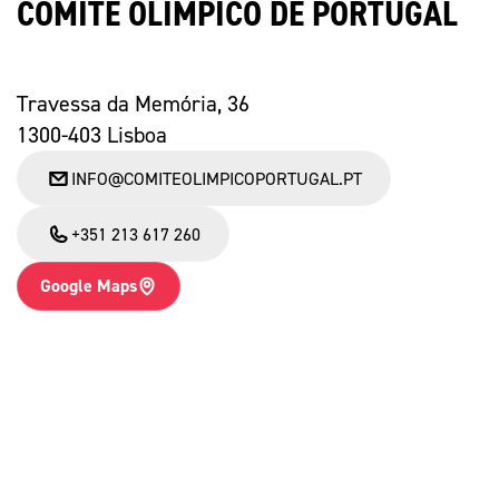
COMITÉ OLÍMPICO DE PORTUGAL
Informações aos Media
Travessa da Memória, 36
1300-403 Lisboa
INFO@COMITEOLIMPICOPORTUGAL.PT
+351 213 617 260
Google Maps