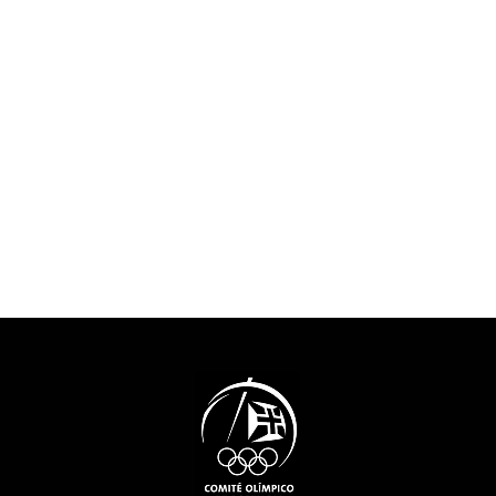
carreiras, que inclui
relevante intere
assistência nas áreas de
que muito contr
educação e empregabilidade
promoção e val
dos atletas. Será também
freguesia da Aj
implementado o certificado
cidade de Lisb
“Athletes Friendly Education”
conhecer mais 
que providencia instrumentos
projeto neste vídeo de
e mecanismos para um selo
apresentação (vídeo
europeu que distingue os
produzido em 2
estabelecimentos de ensino
que suportam as carreiras
duais. Neste domínio, está a
decorrer o período de
avaliação das candidaturas
recebidas.O Projeto Athlete
Friendly Education é
cofinanciado pelo programa
Erasmus+ da União Europeia
e tem como parceiros, para