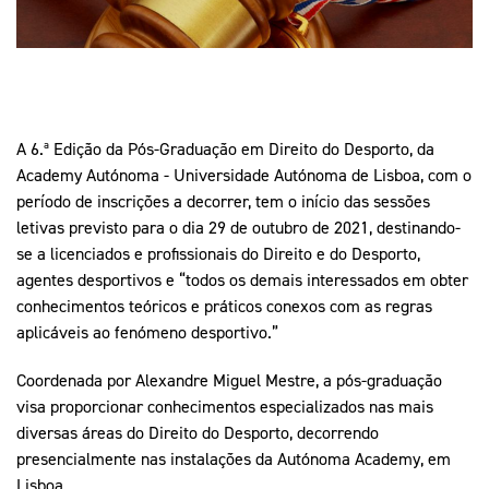
Mais Desporto
Marketing
Educação Olímpi
Arquivo Histórico
Equipa Portugal
Media
Educação Olímpica
Eq
Documentos
Equipa Portugal
Contactos
A 6.ª Edição da Pós-Graduação em Direito do Desporto, da
Academy Autónoma - Universidade Autónoma de Lisboa, com o
período de inscrições a decorrer, tem o início das sessões
Mais Desporto
letivas previsto para o dia 29 de outubro de 2021, destinando-
Arquivo Histórico
se a licenciados e profissionais do Direito e do Desporto,
Educação Olímpica
agentes desportivos e “todos os demais interessados em obter
conhecimentos teóricos e práticos conexos com as regras
aplicáveis ao fenómeno desportivo.”
Equipa Portugal
Coordenada por Alexandre Miguel Mestre, a pós-graduação
visa proporcionar conhecimentos especializados nas mais
diversas áreas do Direito do Desporto, decorrendo
presencialmente nas instalações da Autónoma Academy, em
Lisboa.