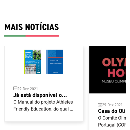
MAIS NOTÍCIAS
29 Dez 2021
Já está disponível o
Manual de boas práticas
O Manual do projeto Athletes
29 Dez 2021
para as carreiras duais
Friendly Education, do qual o
Casa do Olim
Comité Olímpico de Portugal
tem terreno 
O Comité Olímp
(COP) é parceiro, já está
implantação
Portugal (COP)
disponível para consulta . O