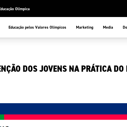
Educação Olímpica
Do
Educação pelos Valores Olímpicos
Marketing
Media
 Desportiva
Educação pelos Valores Olímpicos
ENÇÃO DOS JOVENS NA PRÁTICA DO
pios
mpica
ducação Olímpica
cas
letas
sportiva
a Olímpico
COP
ca de Portugal
ência e Conhecimento
Atletas
tegridade
Federaçõe
stentabilidade
Participaç