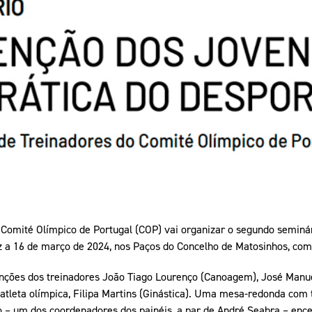
Educação 
Marketing
Media
Document
Contactos
Comité Olímpico de Portugal (COP) vai organizar o segundo seminá
z a 16 de março de 2024, nos Paços do Concelho de Matosinhos, com 
nções dos treinadores João Tiago Lourenço (Canoagem), José Manue
atleta olímpica, Filipa Martins (Ginástica). Uma mesa-redonda com 
 – um dos coordenadores dos painéis, a par de André Seabra – ence