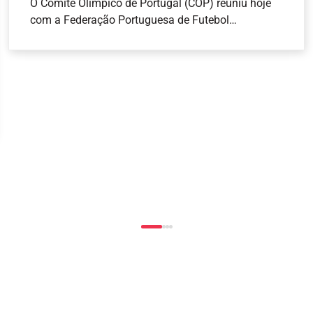
O Comité Olímpico de Portugal (COP) reuniu hoje
com a Federação Portuguesa de Futebol
Americano (FPFA), com vista a abrir um canal de
comunicação mais estreito entre as duas
entidades. O COP, representado pelo seu
Presidente, Artur Lopes, pelo Secretário-Geral, José
Manuel Araújo e pelo Diretor-Geral, João Paulo
Almeida, recebeu o Presidente da FPFA, Pedro
Esteves, e o Vice-Presidente da Assembleia Geral,
Nuno Perestrelo.O encontro teve como objetivo
apresentar as atividades da Federação, bem como
encetar contactos mais diretos entre as duas
entidades, considerando que o flag football integra
o programa competitivo dos Jogos Olímpicos Los
Angeles 2028 .