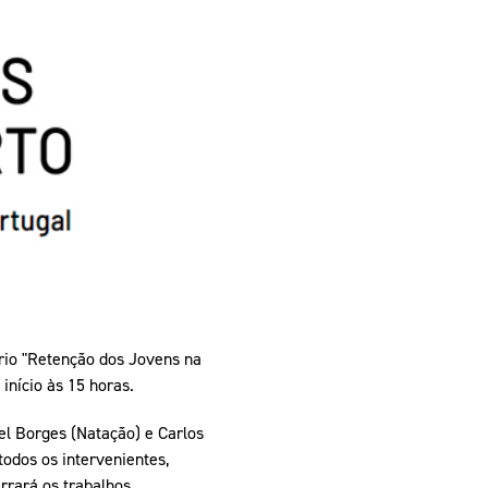
pelos Valores Olímpicos
os
rio "Retenção dos Jovens na
início às 15 horas.
l Borges (Natação) e Carlos
todos os intervenientes,
rrará os trabalhos.