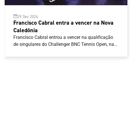
29 Dez 2024
Francisco Cabral entra a vencer na Nova
Caledónia
Francisco Cabral entrou a vencer na qualificação
de singulares do Challenger BNC Tennis Open, na
Nova Caledónia.O tenista português venceu em
dois \