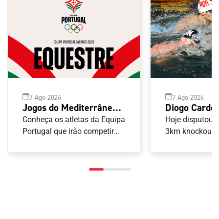
7 Ago 2026
7 Ago 2026
Diogo Cardo
Jogos do Mediterrâneo
Europeu de 
Taranto 2026: Equestre
Hoje disputou-s
Conheça os atletas da Equipa
Abertas para
3km knockout s
Portugal que irão competir
nas provas de Equestre
portugueses