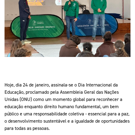
Mais Desporto
Marketing
Educação Olímpi
Arquivo Histórico
Equipa Portugal
Media
Educação Olímpica
Eq
Documentos
Equipa Portugal
Contactos
Mais Desporto
Arquivo Histórico
Educação Olímpica
Hoje, dia 24 de janeiro, assinala-se o Dia Internacional da
Equipa Portugal
Educação, proclamado pela Assembleia Geral das Nações
Unidas (ONU) como um momento global para reconhecer a
educação enquanto direito humano fundamental, um bem
público e uma responsabilidade coletiva - essencial para a paz,
o desenvolvimento sustentável e a igualdade de oportunidades
para todas as pessoas.