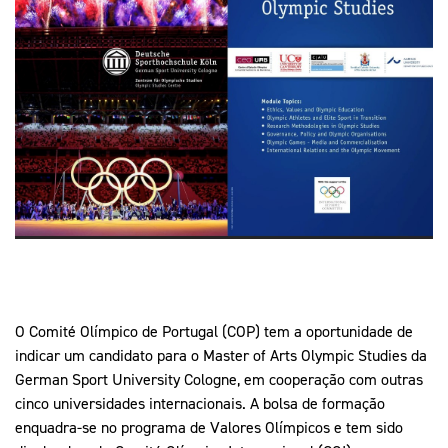
Mais Desporto
Marketing
Educação Olímpi
Arquivo Histórico
Equipa Portugal
Media
Educação Olímpica
Eq
Documentos
Equipa Portugal
Contactos
Mais Desporto
Arquivo Histórico
Educação Olímpica
Equipa Portugal
O Comité Olímpico de Portugal (COP) tem a oportunidade de
indicar um candidato para o Master of Arts Olympic Studies da
German Sport University Cologne, em cooperação com outras
cinco universidades internacionais. A bolsa de formação
enquadra-se no programa de Valores Olímpicos e tem sido