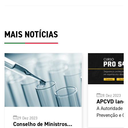
MAIS NOTÍCIAS
28 Dez 2023
APCVD lança
segurança, p
A Autoridade p
hospitalidad
Prevenção e C
29 Dez 2023
Violência no D
espetáculos 
Conselho de Ministros