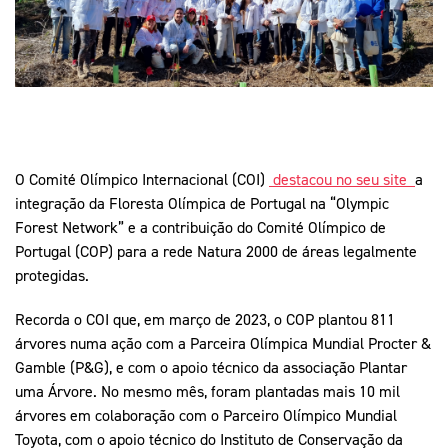
Mais Desporto
Marketing
Educação Olímpi
Arquivo Histórico
Equipa Portugal
Media
Educação Olímpica
Eq
Documentos
Equipa Portugal
Contactos
O Comité Olímpico Internacional (COI)
destacou no seu site
a
Mais Desporto
integração da Floresta Olímpica de Portugal na “Olympic
Arquivo Histórico
Forest Network” e a contribuição do Comité Olímpico de
Portugal (COP) para a rede Natura 2000 de áreas legalmente
Educação Olímpica
protegidas.
Equipa Portugal
Recorda o COI que, em março de 2023, o COP plantou 811
árvores numa ação com a Parceira Olímpica Mundial Procter &
Gamble (P&G), e com o apoio técnico da associação Plantar
uma Árvore. No mesmo mês, foram plantadas mais 10 mil
árvores em colaboração com o Parceiro Olímpico Mundial
Toyota, com o apoio técnico do Instituto de Conservação da