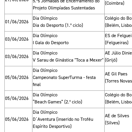
5.ªs Jornadas de Encerramento do
(Coimbra)
Projeto Olimpíadas Sustentadas
Dia Olímpico
Colégio do B
01/06/2026
Dia do Desporto (1.º ciclo)
(Belém, Lisbo
Dia Olímpico
ES de Felguei
03/06/2026
I Gala do Desporto
(Felgueiras)
Dia Olímpico
AE Júlio Dinie
03/06/2026
V Sarau de Ginástica "Toca a Mexer"
(Grijó)
Dia Olímpico
AE Gil Paes
05/06/2026
Campeonato SuperTurma - festa
(Torres Novas
final
Dia Olímpico
Colégio do B
05/06/2026
“Beach Games” (2.º ciclo)
(Belém, Lisbo
Dia Olímpico
AE de Silves
05/06/2026
D´Aventura (inserido no Troféu
(Silves)
Espírito Desportivo)