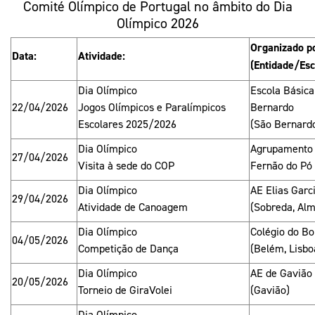
Mais Desporto
Marketing
Comité Olímpico de Portugal no âmbito do Dia
Educação Olímpi
Arquivo Histórico
Olímpico 2026
Equipa Portugal
Media
Educação Olímpica
Organizado p
Eq
Documentos
Data:
Atividade:
(Entidade/Esc
Equipa Portugal
Contactos
Dia Olímpico
Escola Básica
22/04/2026
Jogos Olímpicos e Paralímpicos
Bernardo
Escolares 2025/2026
(São Bernardo
Mais Desporto
Dia Olímpico
Agrupamento 
27/04/2026
Arquivo Histórico
Visita à sede do COP
Fernão do Pó
Educação Olímpica
Dia Olímpico
AE Elias Garc
29/04/2026
Atividade de Canoagem
(Sobreda, Al
Equipa Portugal
Dia Olímpico
Colégio do B
04/05/2026
Competição de Dança
(Belém, Lisbo
Dia Olímpico
AE de Gavião
20/05/2026
Torneio de GiraVolei
(Gavião)
Dia Olímpico