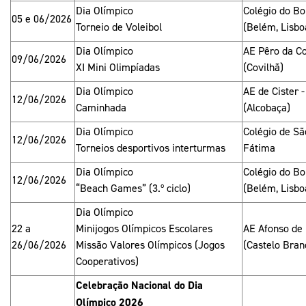
Dia Olímpico
Colégio do B
05 e 06/2026
Torneio de Voleibol
(Belém, Lisbo
Dia Olímpico
AE Pêro da Co
09/06/2026
XI Mini Olimpíadas
(Covilhã)
Dia Olímpico
AE de Cister 
12/06/2026
Caminhada
(Alcobaça)
Dia Olímpico
Colégio de Sã
12/06/2026
Torneios desportivos interturmas
Fátima
Dia Olímpico
Colégio do B
12/06/2026
“Beach Games” (3.º ciclo)
(Belém, Lisbo
Dia Olímpico
22 a
Minijogos Olímpicos Escolares
AE Afonso de
26/06/2026
Missão Valores Olímpicos (Jogos
(Castelo Bran
Cooperativos)
Celebração Nacional do Dia
Olímpico 2026