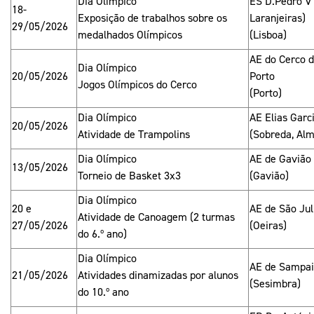
Dia Olímpico
ES D.Pedro V
18-
Exposição de trabalhos sobre os
Laranjeiras)
29/05/2026
medalhados Olímpicos
(Lisboa)
AE do Cerco d
Dia Olímpico
20/05/2026
Porto
Jogos Olímpicos do Cerco
(Porto)
Dia Olímpico
AE Elias Garc
20/05/2026
Atividade de Trampolins
(Sobreda, Al
Dia Olímpico
AE de Gavião
13/05/2026
Torneio de Basket 3x3
(Gavião)
Dia Olímpico
20 e
AE de São Jul
Atividade de Canoagem (2 turmas
27/05/2026
(Oeiras)
do 6.º ano)
Dia Olímpico
AE de Sampa
21/05/2026
Atividades dinamizadas por alunos
(Sesimbra)
do 10.º ano