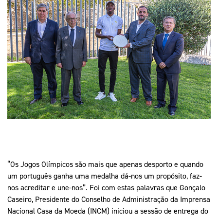
Mais Desporto
Marketing
Educação Olímpi
Arquivo Histórico
Equipa Portugal
Media
Educação Olímpica
Eq
Documentos
Equipa Portugal
Contactos
Mais Desporto
Arquivo Histórico
Educação Olímpica
Equipa Portugal
“Os Jogos Olímpicos são mais que apenas desporto e quando
um português ganha uma medalha dá-nos um propósito, faz-
nos acreditar e une-nos”. Foi com estas palavras que Gonçalo
Caseiro, Presidente do Conselho de Administração da Imprensa
Nacional Casa da Moeda (INCM) iniciou a sessão de entrega do