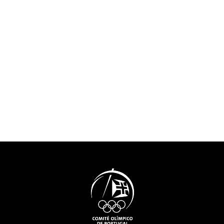
carreiras, que inclui
relevante intere
assistência nas áreas de
que muito contr
educação e empregabilidade
promoção e val
dos atletas. Será também
freguesia da Aj
implementado o certificado
cidade de Lisb
“Athletes Friendly Education”
conhecer mais 
que providencia instrumentos
projeto neste vídeo de
e mecanismos para um selo
apresentação (vídeo
europeu que distingue os
produzido em 2
estabelecimentos de ensino
que suportam as carreiras
duais. Neste domínio, está a
decorrer o período de
avaliação das candidaturas
recebidas.O Projeto Athlete
Friendly Education é
cofinanciado pelo programa
Erasmus+ da União Europeia
e tem como parceiros, para