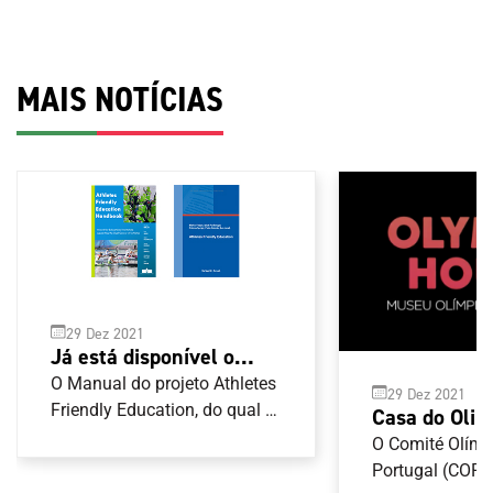
MAIS NOTÍCIAS
29 Dez 2021
Já está disponível o
Manual de boas práticas
O Manual do projeto Athletes
29 Dez 2021
para as carreiras duais
Friendly Education, do qual o
Casa do Olim
Comité Olímpico de Portugal
tem terreno 
O Comité Olímp
(COP) é parceiro, já está
implantação
Portugal (COP)
disponível para consulta . O