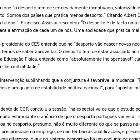
u que “o desporto tem de ser devidamente incentivado, valorizado 
to. Somos dos países que pratica menos desporto.” Citando Albert C
futebol”, Francisco Assis acrescentou: “O desporto é de facto uma 
para a afirmação de cada um de nós. Uma sociedade que pratica mai
o presidente do CES entende que no “desporto vão nascer novas nec
temos de saber aproveitar. O desporto tem de estar associado ao n
o à Educação Física, entende como “absolutamente indispensável” clas
r-lhe centralidade.”
a intervenção sublinhando que a conjuntura é favorável à mudança: “
os e um quadro de estabilidade política nacional”, para “apostar ma
dente do COP, concluiu a sessão, “na expectativa de que o estudo pos
 muito estimulante o anúncio de que o desporto português vai estar
assa no desporto, presumo, não é muito diferente do que se passa n
 precariedade no emprego, de não ter baixas qualificações, e preci
uma diferença: é que no sistema desportivo há um conjunto de organ