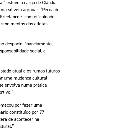
al” esteve a cargo de Cláudia
mia só veio agravar: “Perda de
 Freelancers com dificuldade
e rendimentos dos atletas
ao desporto: financiamento,
sponsabilidade social, e
stado atual e os rumos futuros
nar uma mudança cultural
 se envolva numa prática
rtivo.”
começou por fazer uma
ário constituído por 77
terá de acontecer na
tural.”