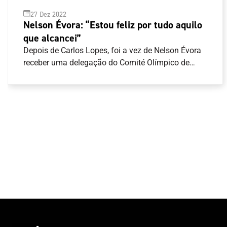
27 Dez 2022
Nelson Évora: “Estou feliz por tudo aquilo
que alcancei”
Depois de Carlos Lopes, foi a vez de Nelson Évora
receber uma delegação do Comité Olímpico de
Portugal (COP) para receber a obra artística de
homenagem a cada um dos campeões Olímpicos
de Portugal. “É um ato singelo, é um ato simples,
mas cheio de significado”, disse José Manuel
Constantino, Presidente do COP. “Queremos
testemunhar-te o agradecimento do COP e o
agradecimento de Portugal daquilo que é o teu
valor desportivo, do que conseguiste em termos
pessoais e sobretudo para o desporto
nacional”.Junto de alguma família e amigos,
Nelson Évora recordou o início do seu percurso
Olímpico, com a presença no Festival Olímpico da
Juventude Europeia em 2001, a que se seguiram