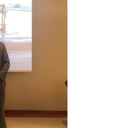
pelos Valores Olímpicos
os