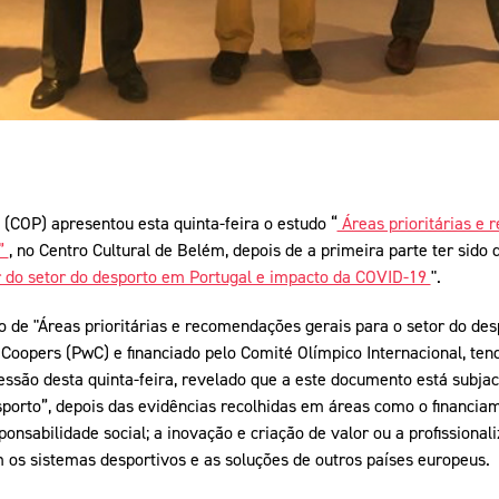
(COP) apresentou esta quinta-feira o estudo “
Áreas prioritárias e 
l”
, no Centro Cultural de Belém, depois de a primeira parte ter sid
 do setor do desporto em Portugal e impacto da COVID-19
".
 de "Áreas prioritárias e recomendações gerais para o setor do des
oopers (PwC) e financiado pelo Comité Olímpico Internacional, tend
essão desta quinta-feira, revelado que a este documento está subja
sporto”, depois das evidências recolhidas em áreas como o financiam
ponsabilidade social; a inovação e criação de valor ou a profissiona
 os sistemas desportivos e as soluções de outros países europeus.