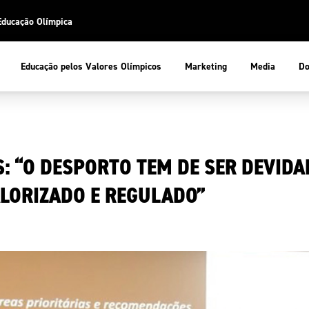
Educação Olímpica
Do
Educação pelos Valores Olímpicos
Marketing
Media
 Desportiva
Educação pelos Valores Olímpicos
S: “O DESPORTO TEM DE SER DEVID
pios
mpica
ducação Olímpica
ALORIZADO E REGULADO”
cas
letas
sportiva
a Olímpico
COP
ca de Portugal
ência e Conhecimento
Atletas
tegridade
Federaçõe
stentabilidade
Participaç