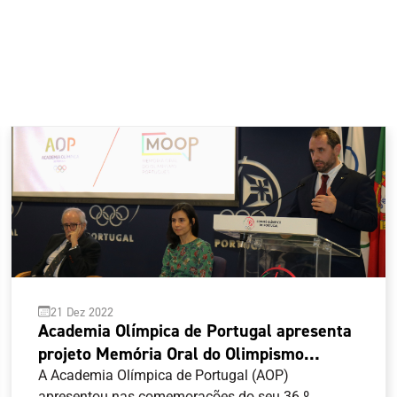
21 Dez 2022
Academia Olímpica de Portugal apresenta
projeto Memória Oral do Olimpismo
Português em dia de aniversário
A Academia Olímpica de Portugal (AOP)
apresentou nas comemorações do seu 36.º