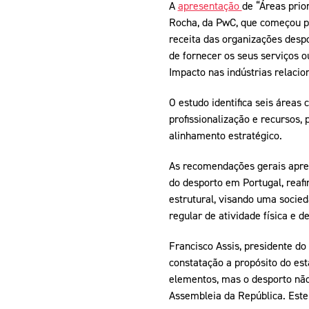
A
apresentação
de “Áreas prio
Rocha, da PwC, que começou po
receita das organizações despo
de fornecer os seus serviços o
Impacto nas indústrias relaci
O estudo identifica seis áreas
profissionalização e recursos, 
alinhamento estratégico.
As recomendações gerais apres
do desporto em Portugal, reaf
estrutural, visando uma socie
regular de atividade física e d
Francisco Assis, presidente d
constatação a propósito do es
elementos, mas o desporto não 
Assembleia da República. Este 