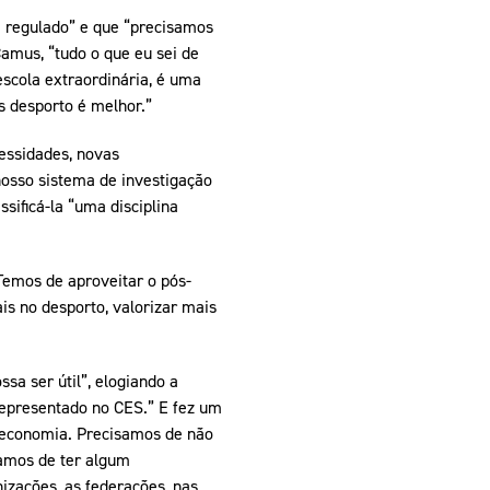
e regulado” e que “precisamos
amus, “tudo o que eu sei de
escola extraordinária, é uma
s desporto é melhor.”
essidades, novas
osso sistema de investigação
sificá-la “uma disciplina
Temos de aproveitar o pós-
is no desporto, valorizar mais
sa ser útil”, elogiando a
 representado no CES.” E fez um
a economia. Precisamos de não
samos de ter algum
izações, as federações, nas