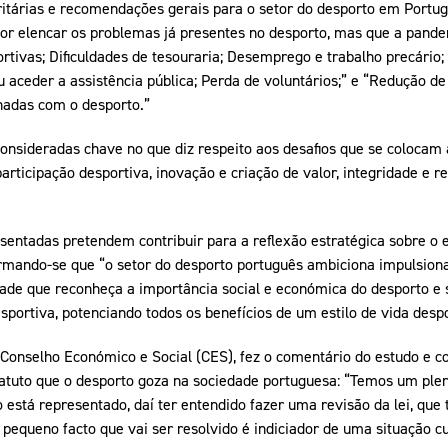
ritárias e recomendações gerais para o setor do desporto em Portug
r elencar os problemas já presentes no desporto, mas que a pande
rtivas; Dificuldades de tesouraria; Desemprego e trabalho precário;
u aceder a assistência pública; Perda de voluntários;” e “Redução d
onadas com o desporto.”
 consideradas chave no que diz respeito aos desafios que se colocam 
participação desportiva, inovação e criação de valor, integridade e re
entadas pretendem contribuir para a reflexão estratégica sobre o e
irmando-se que “o setor do desporto português ambiciona impulsio
dade que reconheça a importância social e económica do desporto e
esportiva, potenciando todos os benefícios de um estilo de vida despo
o Conselho Económico e Social (CES), fez o comentário do estudo e 
tatuto que o desporto goza na sociedade portuguesa: “Temos um plen
está representado, daí ter entendido fazer uma revisão da lei, que 
pequeno facto que vai ser resolvido é indiciador de uma situação cul