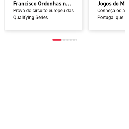
Jogos do Me
Francisco Ordonhas no
Taranto 2026
pódio do YETI Pro de
Conheça os atl
Prova do circuito europeu das
Armas de Ca
Portugal que ir
Surf
Qualifying Series
nas provas de 
Armas de Caça