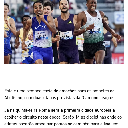
Mais Desporto
Marketing
Educação Olímpi
Arquivo Histórico
Equipa Portugal
Media
Educação Olímpica
Eq
Documentos
Equipa Portugal
Contactos
Mais Desporto
Arquivo Histórico
Educação Olímpica
Equipa Portugal
Esta é uma semana cheia de emoções para os amantes de
Atletismo, com duas etapas previstas da Diamond League.
Já na quinta-feira Roma será a primeira cidade europeia a
acolher o circuito nesta época. Serão 14 as disciplinas onde os
atletas poderão amealhar pontos no caminho para a final em