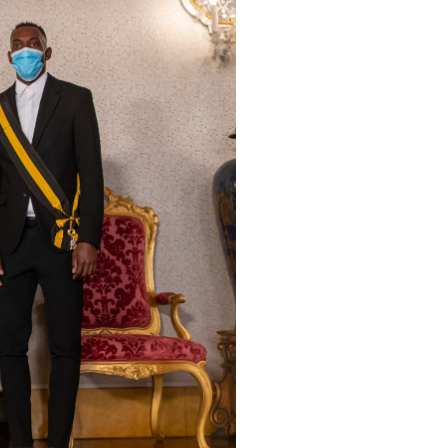
pelos Valores Olímpicos
os