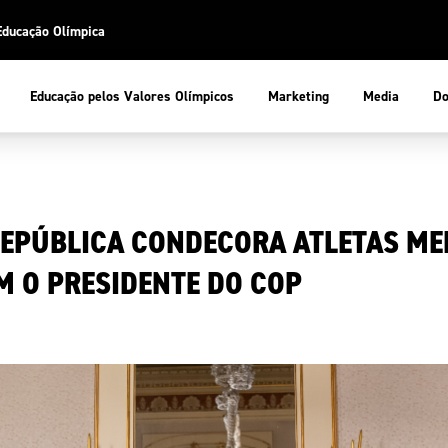
Educação Olímpica
Do
Educação pelos Valores Olímpicos
Marketing
Media
 Desportiva
Educação pelos Valores Olímpicos
REPÚBLICA CONDECORA ATLETAS M
pios
mpica
ducação Olímpica
M O PRESIDENTE DO COP
cas
letas
sportiva
a Olímpico
COP
ca de Portugal
ência e Conhecimento
Atletas
tegridade
Federaçõe
stentabilidade
Participaç