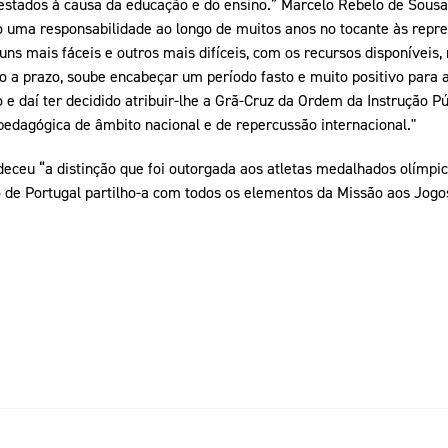
prestados à causa da educação e do ensino.” Marcelo Rebelo de Sousa
do uma responsabilidade ao longo de muitos anos no tocante às repr
ns mais fáceis e outros mais difíceis, com os recursos disponívei
a prazo, soube encabeçar um período fasto e muito positivo para 
 daí ter decidido atribuir-lhe a Grã-Cruz da Ordem da Instrução Pú
pedagógica de âmbito nacional e de repercussão internacional."
ceu “a distinção que foi outorgada aos atletas medalhados olímpico
 de Portugal partilho-a com todos os elementos da Missão aos Jog