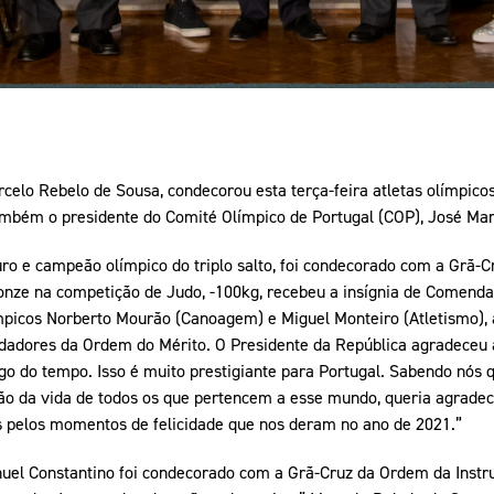
rcelo Rebelo de Sousa, condecorou esta terça-feira atletas olímpic
ambém o presidente do Comité Olímpico de Portugal (COP), José Man
ro e campeão olímpico do triplo salto, foi condecorado com a Grã-C
nze na competição de Judo, -100kg, recebeu a insígnia de Comenda
ímpicos Norberto Mourão (Canoagem) e Miguel Monteiro (Atletismo
adores da Ordem do Mérito. O Presidente da República agradeceu a
go do tempo. Isso é muito prestigiante para Portugal. Sabendo nós q
ção da vida de todos os que pertencem a esse mundo, queria agrad
 pelos momentos de felicidade que nos deram no ano de 2021.”
uel Constantino foi condecorado com a Grã-Cruz da Ordem da Instru