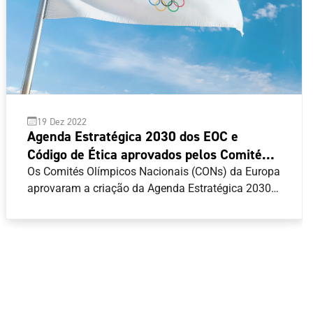
19 Dez 2022
Agenda Estratégica 2030 dos EOC e
Código de Ética aprovados pelos Comités
Olímpicos Nacionais
Os Comités Olímpicos Nacionais (CONs) da Europa
aprovaram a criação da Agenda Estratégica 2030
dos Comités Olímpicos Europeus (EOC) e a
implementação do Código de Ética, reafirmando o
seu compromisso com a Carta Olímpica e os seus
princípios fundamentais.O presidente dos EOC,
Spyros Capralos, realçou a importância da Agenda
Estratégica 2030 dos EOC e acredita que
desempenhará um papel fundamental na