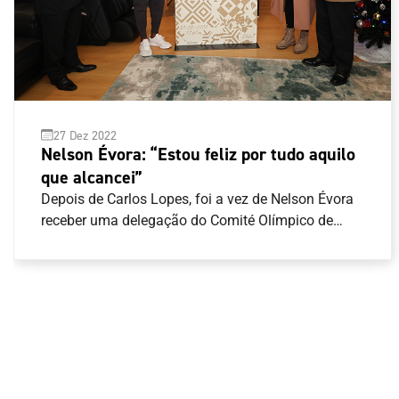
27 Dez 2022
Nelson Évora: “Estou feliz por tudo aquilo
que alcancei”
Depois de Carlos Lopes, foi a vez de Nelson Évora
receber uma delegação do Comité Olímpico de
Portugal (COP) para receber a obra artística de
homenagem a cada um dos campeões Olímpicos
de Portugal. “É um ato singelo, é um ato simples,
mas cheio de significado”, disse José Manuel
Constantino, Presidente do COP. “Queremos
testemunhar-te o agradecimento do COP e o
agradecimento de Portugal daquilo que é o teu
valor desportivo, do que conseguiste em termos