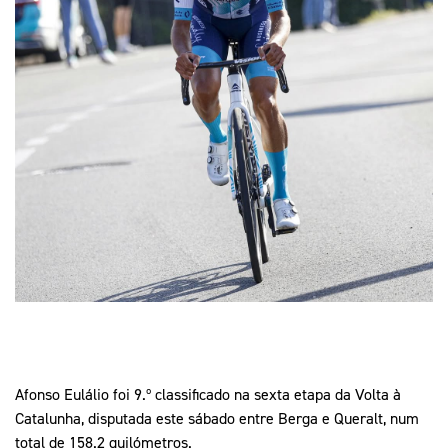
Mais Desporto
Marketing
Educação Olímpi
Arquivo Histórico
Equipa Portugal
Media
Educação Olímpica
Eq
Documentos
Equipa Portugal
Contactos
Mais Desporto
Arquivo Histórico
Educação Olímpica
Equipa Portugal
Afonso Eulálio foi 9.º classificado na sexta etapa da Volta à
Catalunha, disputada este sábado entre Berga e Queralt, num
total de 158.2 quilómetros.