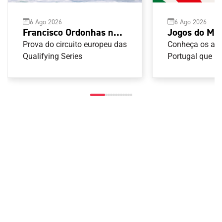
6 Ago 2026
6 Ago 2026
Jogos do Me
Francisco Ordonhas no
Taranto 2026
pódio do YETI Pro de
Conheça os atl
Prova do circuito europeu das
Armas de Ca
Portugal que ir
Surf
Qualifying Series
nas provas de 
Armas de Caça