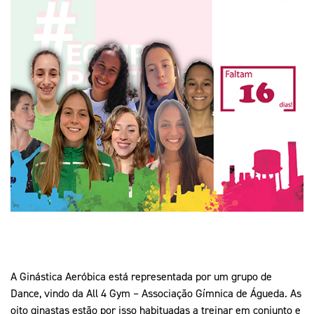
Mais Desporto
Marketing
Educação Olímpi
Arquivo Histórico
Equipa Portugal
Media
Educação Olímpica
Eq
Documentos
Equipa Portugal
Contactos
Mais Desporto
Arquivo Histórico
Educação Olímpica
Equipa Portugal
A Ginástica Aeróbica está representada por um grupo de
Dance, vindo da All 4 Gym – Associação Gímnica de Águeda. As
oito ginastas estão por isso habituadas a treinar em conjunto e