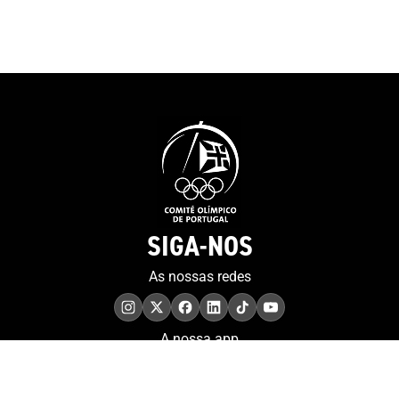
pela decisão de 
podemos lá chegar, mas
projeto do MOO
achamos sempre que é um
contributo muit
sonho, porque muitos
para a preserv
sonham. Eu sinto-me muito
memória.”Tiago
sortudo”. E a porta, que
presidente da 
simboliza o recomeço e as
a história da o
possibilidades sem fim,
sublinhando qu
representa também a forma
“um percurso 
como o atleta encara a sua
sempre foi fáci
vida. “Tenho de agradecer ao
foi linear”, te
artista que fez a porta...
SIGA-NOS
as sessões anu
Tenho 38 anos, estou no final
realizadas em d
da minha carreira e é verdade
As nossas redes
pontos do País,
que quando uma porta se
imprensa region
fecha abrem-se outras. Já
denominado Pr
tenho muitas à espera por
A nossa app
Sequerra – ga
isso estou feliz por tudo
por Marina Guer
aquilo que alcancei. Sou um
“Região de Leiria
homem feliz, sou um homem