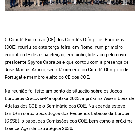
Mais Desporto
Marketing
Educação Olímpi
Arquivo Histórico
Equipa Portugal
Media
Educação Olímpica
Eq
Documentos
Equipa Portugal
Contactos
O Comité Executivo (CE) dos Comités Olímpicos Europeus
(COE) reuniu-se esta terça-feira, em Roma, num primeiro
encontro desde a sua eleição, em junho, liderado pelo novo
Mais Desporto
presidente Spyros Capralos e que contou com a presença de
José Manuel Araújo, secretário-geral do Comité Olímpico de
Arquivo Histórico
Portugal e membro eleito do CE dos COE.
Educação Olímpica
Na reunião foi feito um ponto de situação sobre os Jogos
Equipa Portugal
Europeus Cracóvia-Malopolska 2023, a próxima Assembleia de
Atletas dos COE e o Seminário dos COE. Na agenda esteve
também o apoio aos Jogos dos Pequenos Estados da Europa
(GSSE), o papel das Comissões dos COE, bem como a próxima
fase da Agenda Estratégica 2030.