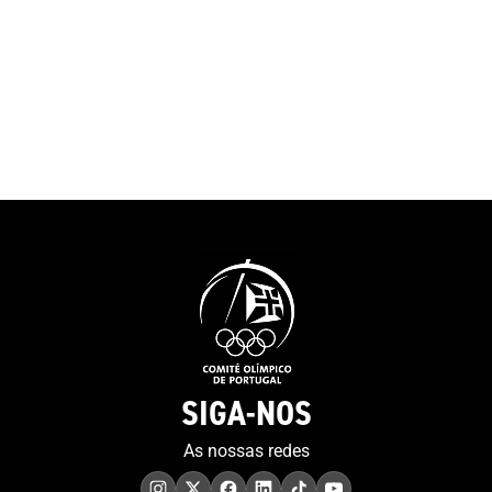
aqueles que no
Juventude Europeia em 2001,
percurso em qu
a que se seguiram os Jogos
encontramos.”O
Olímpicos de 2004, 2008,
do COP felicit
2016 e 2020. “Sabemos que
pela decisão de 
podemos lá chegar, mas
projeto do MOO
achamos sempre que é um
contributo muit
sonho, porque muitos
para a preserv
sonham. Eu sinto-me muito
memória.”Tiago
sortudo”. E a porta, que
presidente da 
simboliza o recomeço e as
a história da o
possibilidades sem fim,
sublinhando qu
representa também a forma
“um percurso 
como o atleta encara a sua
sempre foi fáci
vida. “Tenho de agradecer ao
foi linear”, te
artista que fez a porta...
SIGA-NOS
as sessões anu
Tenho 38 anos, estou no final
realizadas em d
da minha carreira e é verdade
As nossas redes
pontos do País,
que quando uma porta se
imprensa region
fecha abrem-se outras. Já