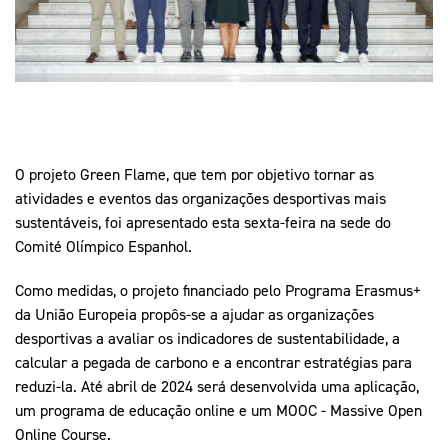
Mais Desporto
Marketing
Educação Olímpi
Arquivo Histórico
Equipa Portugal
Media
Educação Olímpica
Eq
Documentos
Equipa Portugal
Contactos
O projeto Green Flame, que tem por objetivo tornar as
Mais Desporto
atividades e eventos das organizações desportivas mais
sustentáveis, foi apresentado esta sexta-feira na sede do
Arquivo Histórico
Comité Olímpico Espanhol.
Educação Olímpica
Como medidas, o projeto financiado pelo Programa Erasmus+
Equipa Portugal
da União Europeia propôs-se a ajudar as organizações
desportivas a avaliar os indicadores de sustentabilidade, a
calcular a pegada de carbono e a encontrar estratégias para
reduzi-la. Até abril de 2024 será desenvolvida uma aplicação,
um programa de educação online e um MOOC - Massive Open
Online Course.