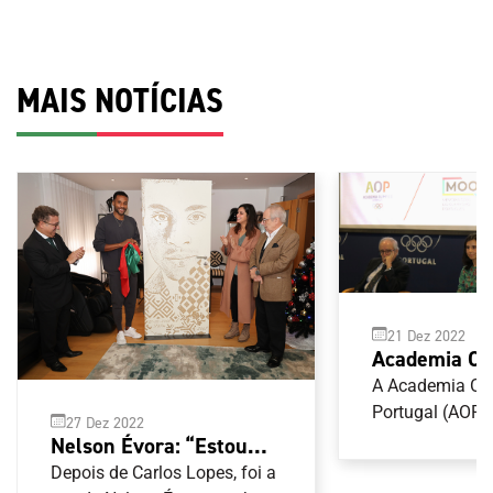
MAIS NOTÍCIAS
21 Dez 2022
Academia Ol
Portugal apr
A Academia Ol
projeto Memó
Portugal (AOP)
27 Dez 2022
nas comemoraç
Olimpismo P
Nelson Évora: “Estou
36.º aniversário
em dia de an
feliz por tudo aquilo que
Depois de Carlos Lopes, foi a
Memória Oral 