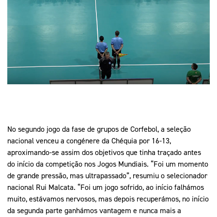
Mais Desporto
Marketing
Educação Olímpi
Arquivo Histórico
Equipa Portugal
Media
Educação Olímpica
Eq
Documentos
Equipa Portugal
Contactos
Mais Desporto
Arquivo Histórico
Educação Olímpica
No segundo jogo da fase de grupos de Corfebol, a seleção
nacional venceu a congénere da Chéquia por 16-13,
Equipa Portugal
aproximando-se assim dos objetivos que tinha traçado antes
do início da competição nos Jogos Mundiais. “Foi um momento
de grande pressão, mas ultrapassado”, resumiu o selecionador
nacional Rui Malcata. “Foi um jogo sofrido, ao início falhámos
muito, estávamos nervosos, mas depois recuperámos, no início
da segunda parte ganhámos vantagem e nunca mais a