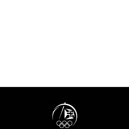
esquecimento 
alguma família e amigos,
do tempo em q
Nelson Évora recordou o
intensamente o
início do seu percurso
acontecimentos
Olímpico, com a presença no
atualidade “e 
Festival Olímpico da
aqueles que no
Juventude Europeia em 2001,
percurso em qu
a que se seguiram os Jogos
encontramos.”O
Olímpicos de 2004, 2008,
do COP felicit
2016 e 2020. “Sabemos que
pela decisão de 
podemos lá chegar, mas
projeto do MOO
achamos sempre que é um
contributo muit
sonho, porque muitos
para a preserv
sonham. Eu sinto-me muito
memória.”Tiago
sortudo”. E a porta, que
presidente da 
simboliza o recomeço e as
a história da o
possibilidades sem fim,
sublinhando qu
representa também a forma
“um percurso 
como o atleta encara a sua
sempre foi fáci
vida. “Tenho de agradecer ao