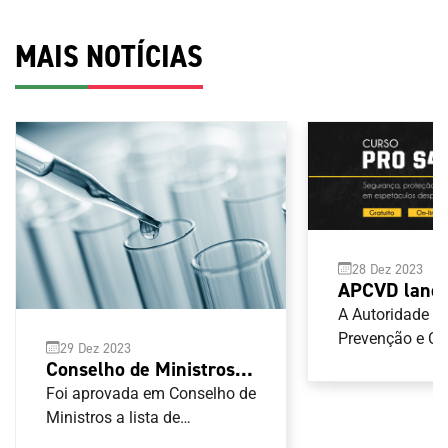
MAIS NOTÍCIAS
28 Dez 2023
APCVD lança
segurança, p
A Autoridade p
hospitalidad
Prevenção e C
29 Dez 2023
Violência no D
espetáculos 
Conselho de Ministros
(APCVD) tem di
aprova lista de
Foi aprovada em Conselho de
versão portugu
substâncias e métodos
Ministros a lista de
do Conselho da
substâncias e métodos
proibidos a partir de 1