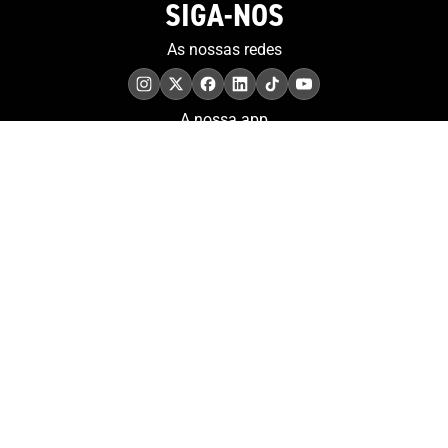
SIGA-NOS
As nossas redes
A nossa app
COMPROMISSO. EXCELÊNCIA.
Conheça as iniciativas e
os momentos que
refletem o papel de
Portugal no contexto
olímpico internacional.
Aderir à nossa newsletter