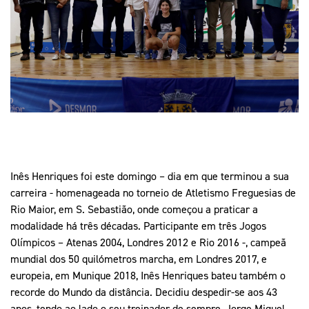
Mais Desporto
Marketing
Educação Olímpi
Arquivo Histórico
Equipa Portugal
Media
Educação Olímpica
Eq
Documentos
Equipa Portugal
Contactos
Mais Desporto
Arquivo Histórico
Educação Olímpica
Inês Henriques foi este domingo – dia em que terminou a sua
carreira - homenageada no torneio de Atletismo Freguesias de
Rio Maior, em S. Sebastião, onde começou a praticar a
Equipa Portugal
modalidade há três décadas. Participante em três Jogos
Olímpicos – Atenas 2004, Londres 2012 e Rio 2016 -, campeã
mundial dos 50 quilómetros marcha, em Londres 2017, e
europeia, em Munique 2018, Inês Henriques bateu também o
recorde do Mundo da distância. Decidiu despedir-se aos 43
anos, tendo ao lado o seu treinador de sempre, Jorge Miguel.