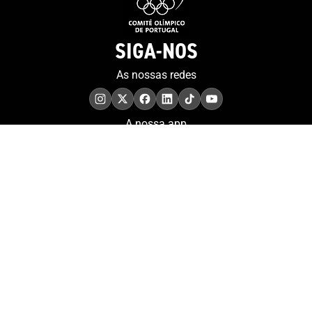
SIGA-NOS
As nossas redes
A nossa app
COMPROMISSO. EXCELÊNCIA.
Conheça as iniciativas e
os momentos que
refletem o papel de
Portugal no contexto
olímpico internacional.