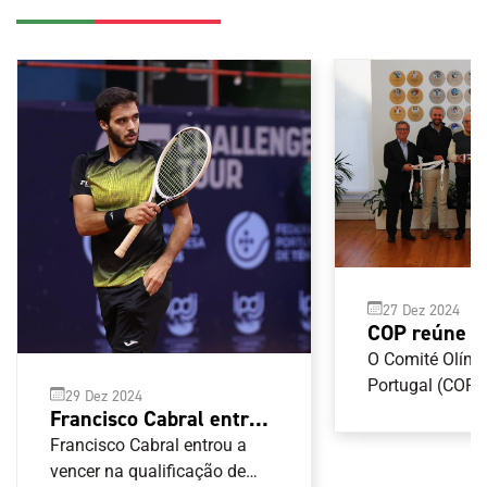
27 Dez 2024
COP reúne 
Federação P
O Comité Olímp
de Futebol 
Portugal (COP) 
29 Dez 2024
com a Federaç
Francisco Cabral entra a
de Futebol Ame
vencer na Nova
Francisco Cabral entrou a
com vista a abr
Caledónia
vencer na qualificação de