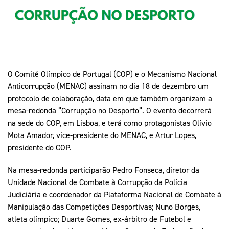
Mais Desporto
Marketing
Educação Olímpi
Arquivo Histórico
Equipa Portugal
Media
Educação Olímpica
Eq
Documentos
Equipa Portugal
Contactos
O Comité Olímpico de Portugal (COP) e o Mecanismo Nacional
Anticorrupção (MENAC) assinam no dia 18 de dezembro um
protocolo de colaboração, data em que também organizam a
Mais Desporto
mesa-redonda “Corrupção no Desporto”. O evento decorrerá
Arquivo Histórico
na sede do COP, em Lisboa, e terá como protagonistas Olívio
Educação Olímpica
Mota Amador, vice-presidente do MENAC, e Artur Lopes,
presidente do COP.
Equipa Portugal
Na mesa-redonda participarão Pedro Fonseca, diretor da
Unidade Nacional de Combate à Corrupção da Polícia
Judiciária e coordenador da Plataforma Nacional de Combate à
Manipulação das Competições Desportivas; Nuno Borges,
atleta olímpico; Duarte Gomes, ex-árbitro de Futebol e