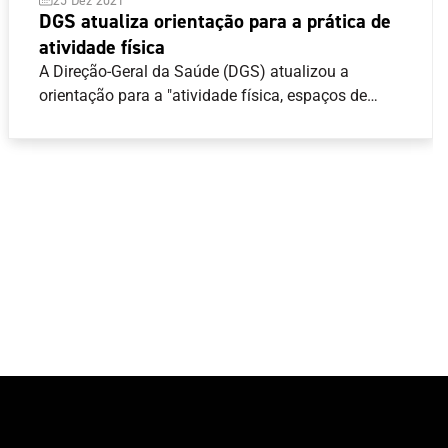
DGS atualiza orientação para a prática de
atividade física
A Direção-Geral da Saúde (DGS) atualizou a
orientação para a "atividade física, espaços de
prática de exercício físico, de massagens e clubes
de saúde" no contexto atual da pandemia da Covid
19.Destaca-se no novo texto a indicação quanto ao
uso da máscara "em espaços fechados", para
"todos os utilizadores/praticantes e os
funcionários", excetuando "aquando da prática de
atividade física."O acesso às instalações para a
prática de atividade física depende da
apresentação de certificado digital COVID, ou de
comprovativo de vacinação completa, ou teste
negativo.O texto integral da orientação está
disponível aqui .