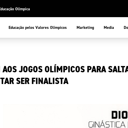
Educação Olímpica
Do
Educação pelos Valores Olímpicos
Marketing
Media
 Desportiva
Educação pelos Valores Olímpicos
I AOS JOGOS OLÍMPICOS PARA SALT
pios
mpica
ducação Olímpica
TAR SER FINALISTA
cas
letas
sportiva
a Olímpico
COP
ca de Portugal
ência e Conhecimento
Atletas
tegridade
Federaçõe
stentabilidade
Participaç