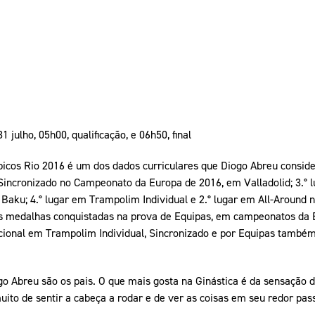
julho, 05h00, qualificação, e 06h50, final
picos Rio 2016 é um dos dados curriculares que Diogo Abreu conside
Sincronizado no Campeonato da Europa de 2016, em Valladolid; 3.° 
Baku; 4.° lugar em Trampolim Individual e 2.° lugar em All-Aroun
s medalhas conquistadas na prova de Equipas, em campeonatos da Eu
ional em Trampolim Individual, Sincronizado e por Equipas també
go Abreu são os pais. O que mais gosta na Ginástica é da sensação d
ito de sentir a cabeça a rodar e de ver as coisas em seu redor pas