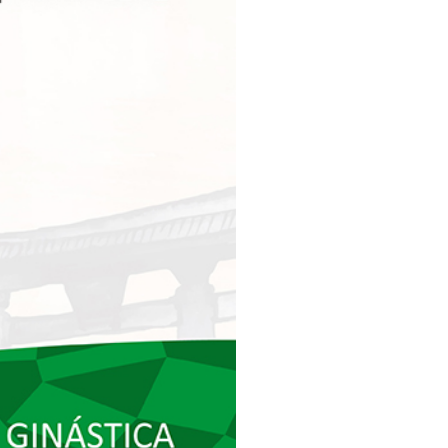
pelos Valores Olímpicos
os