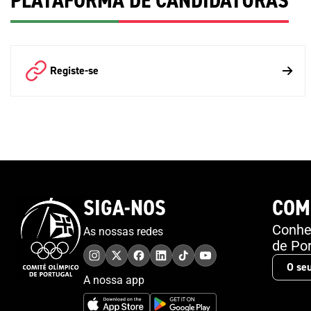
PLATAFORMA DE CANDIDATURAS
Registe-se
SIGA-NOS
COM
Conheç
As nossas redes
de Por
A nossa app