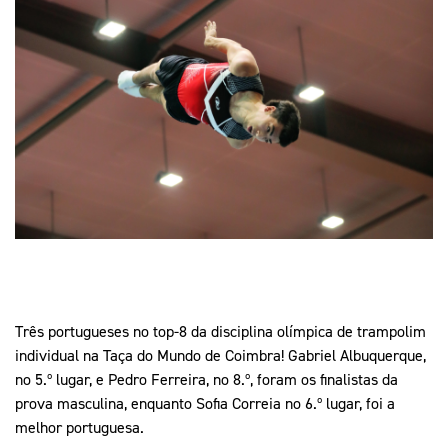
Mais Desporto
Marketing
Educação Olímpi
Arquivo Histórico
Equipa Portugal
Media
Educação Olímpica
Eq
Documentos
Equipa Portugal
Contactos
Mais Desporto
Arquivo Histórico
Educação Olímpica
Equipa Portugal
Três portugueses no top-8 da disciplina olímpica de trampolim
individual na Taça do Mundo de Coimbra! Gabriel Albuquerque,
no 5.º lugar, e Pedro Ferreira, no 8.º, foram os finalistas da
prova masculina, enquanto Sofia Correia no 6.º lugar, foi a
melhor portuguesa.