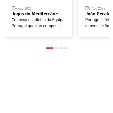
6 Ago 2026
6 Ago 2026
Jogos do Mediterrâneo
João Geraldo
Taranto 2026: Ginástica
participação
Conheça os atletas da Equipa
Português foi 
Portugal que irão competir
oitavos-de-final
nas provas de Ginástica