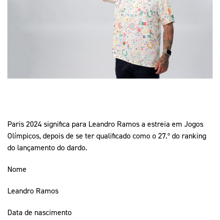
Mais Desporto
Marketing
Educação Olímpi
Arquivo Histórico
Equipa Portugal
Media
Educação Olímpica
Eq
Documentos
Equipa Portugal
Contactos
Mais Desporto
Arquivo Histórico
Paris 2024 significa para Leandro Ramos a estreia em Jogos
Educação Olímpica
Olímpicos, depois de se ter qualificado como o 27.º do ranking
do lançamento do dardo.
Equipa Portugal
Nome
Leandro Ramos
Data de nascimento