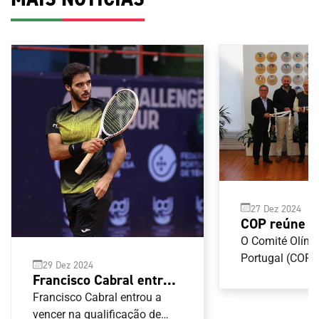
27 Dez 2024
COP reúne 
Federação P
O Comité Olímp
de Futebol 
Portugal (COP) 
29 Dez 2024
com a Federaç
Francisco Cabral entra a
de Futebol Ame
vencer na Nova
Francisco Cabral entrou a
com vista a abr
Caledónia
vencer na qualificação de