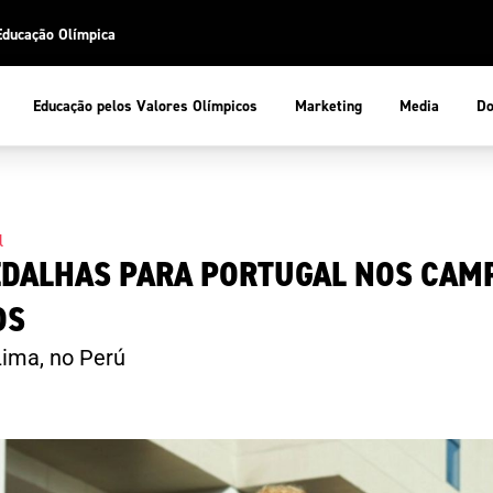
Educação Olímpica
Do
Educação pelos Valores Olímpicos
Marketing
Media
 Desportiva
Educação pelos Valores Olímpicos
l
EDALHAS PARA PORTUGAL NOS CAM
pios
mpica
ducação Olímpica
OS
cas
letas
sportiva
a Olímpico
ima, no Perú
COP
ca de Portugal
ência e Conhecimento
Atletas
tegridade
Federaçõe
stentabilidade
Participaç