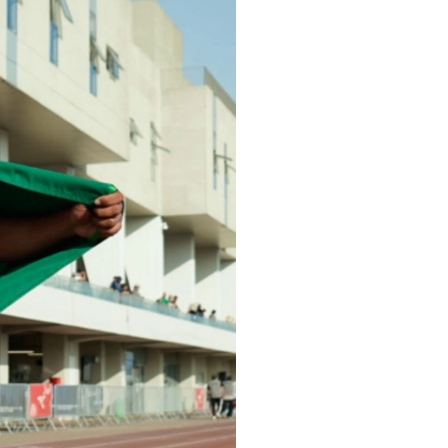
pelos Valores Olímpicos
os