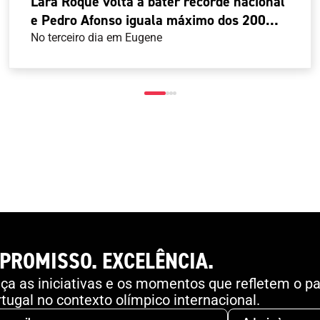
Lara Roque volta a bater recorde nacional
e Pedro Afonso iguala máximo dos 200
metros nos Mundiais Sub-20
No terceiro dia em Eugene
PROMISSO. EXCELÊNCIA.
a as iniciativas e os momentos que refletem o pa
tugal no contexto olímpico internacional.