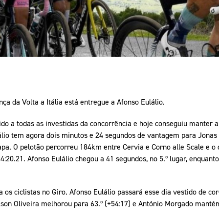
ça da Volta a Itália está entregue a Afonso Eulálio.
tido a todas as investidas da concorrência e hoje conseguiu manter a
ulálio tem agora dois minutos e 24 segundos de vantagem para Jonas
tapa. O pelotão percorreu 184km entre Cervia e Corno alle Scale e o
:20.21. Afonso Eulálio chegou a 41 segundos, no 5.º lugar, enquanto 
s ciclistas no Giro. Afonso Eulálio passará esse dia vestido de cor-
Nelson Oliveira melhorou para 63.º (+54:17) e António Morgado mantém