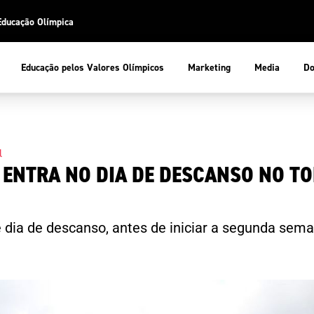
Educação Olímpica
Do
Educação pelos Valores Olímpicos
Marketing
Media
 Desportiva
Educação pelos Valores Olímpicos
l
 ENTRA NO DIA DE DESCANSO NO TO
pios
mpica
ducação Olímpica
cas
letas
sportiva
a Olímpico
dia de descanso, antes de iniciar a segunda sema
COP
ca de Portugal
ência e Conhecimento
Atletas
tegridade
Federaçõe
stentabilidade
Participaç