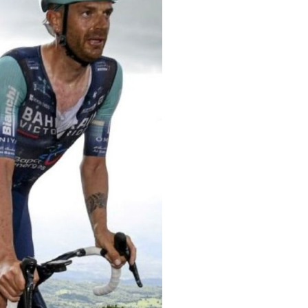
pelos Valores Olímpicos
os