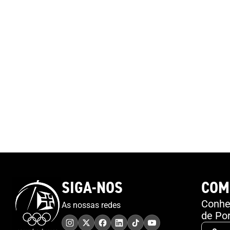
SIGA-NOS
COM
Conheç
As nossas redes
de Por