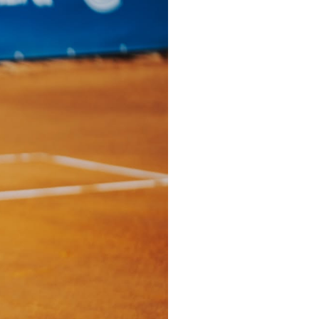
pelos Valores Olímpicos
os