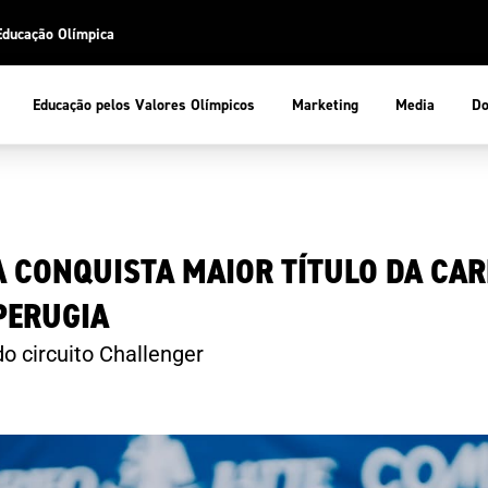
Educação Olímpica
Do
Educação pelos Valores Olímpicos
Marketing
Media
 Desportiva
Educação pelos Valores Olímpicos
 CONQUISTA MAIOR TÍTULO DA CAR
pios
mpica
ducação Olímpica
PERUGIA
cas
letas
sportiva
a Olímpico
o circuito Challenger
COP
ca de Portugal
ência e Conhecimento
Atletas
tegridade
Federaçõe
stentabilidade
Participaç