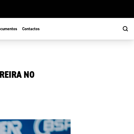
cumentos
Contactos
REIRA NO
s
ão Desportiva