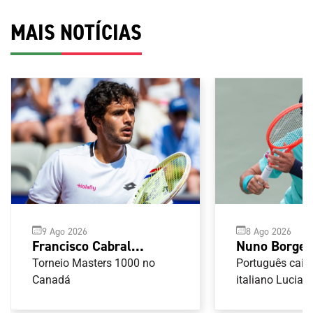
MAIS NOTÍCIAS
9 Ago 2026
8 Ago 2026
Francisco Cabral
Nuno Borges 
também fica pelos
oitavos-de-fi
Torneio Masters 1000 no
Português caiu 
oitavos-de-final em
Canadá
Masters 100
italiano Lucian
Montreal
Montreal