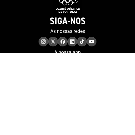
SIGA-NOS
As nossas redes
A nossa app
COMPROMISSO. EXCELÊNCIA.
Conheça as iniciativas e
os momentos que
refletem o papel de
Portugal no contexto
olímpico internacional.