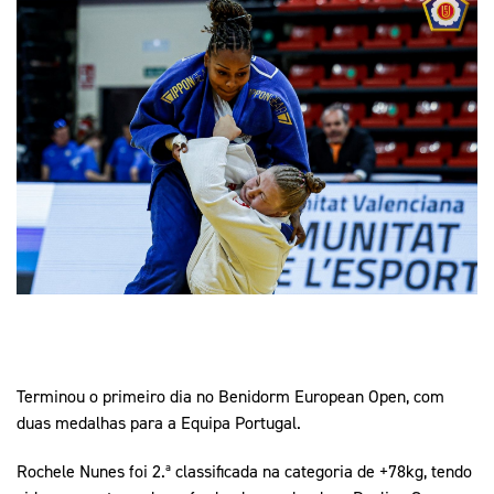
Mais Desporto
Marketing
Educação Olímpi
Arquivo Histórico
Equipa Portugal
Media
Educação Olímpica
Eq
Documentos
Equipa Portugal
Contactos
Mais Desporto
Arquivo Histórico
Educação Olímpica
Equipa Portugal
Terminou o primeiro dia no Benidorm European Open, com
duas medalhas para a Equipa Portugal.
Rochele Nunes foi 2.ª classificada na categoria de +78kg, tendo