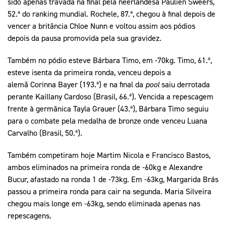
sido apenas travada na final pela neerlandesa Paulien Sweers,
52.ª do ranking mundial. Rochele, 87.ª, chegou à final depois de
vencer a britância Chloe Nunn e voltou assim aos pódios
depois da pausa promovida pela sua gravidez.
Também no pódio esteve Bárbara Timo, em -70kg. Timo, 61.ª,
esteve isenta da primeira ronda, venceu depois a
alemã Corinna Bayer (193.ª) e na final da
pool
saiu derrotada
perante Kaillany Cardoso (Brasil, 66.ª). Vencida a repescagem
frente à germânica Tayla Grauer (43.ª), Bárbara Timo seguiu
para o combate pela medalha de bronze onde venceu Luana
Carvalho (Brasil, 50.ª).
Também competiram hoje Martim Nicola e Francisco Bastos,
ambos eliminados na primeira ronda de -60kg e Alexandre
Bucur, afastado na ronda 1 de -73kg. Em -63kg, Margarida Brás
passou a primeira ronda para cair na segunda. Maria Silveira
chegou mais longe em -63kg, sendo eliminada apenas nas
repescagens.