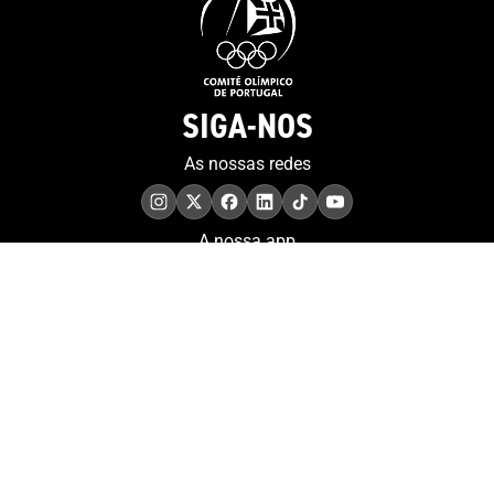
(composto por
participação nos Jogos
Silva, João Rib
Olímpicos Sydney 2000, bem
Baptista e Davi
como a disponibilização de
em Canoagem sp
um maior número de
SIGA-NOS
Antoine Launay
documentação on-line.
em Canoagem
As nossas redes
slalom, assegu
vagas, implica
caso a presenç
A nossa app
sete atletas.O 
pista feminino
português marc
nos Jogos Olím
COMPROMISSO. EXCELÊNCIA.
2020, em Omniu
Conheça as iniciativas e
pontuações so
os momentos que
Maria Martins a
refletem o papel de
para ranking de
Portugal no contexto
olímpica, no
olímpico internacional.
qual o Portugal