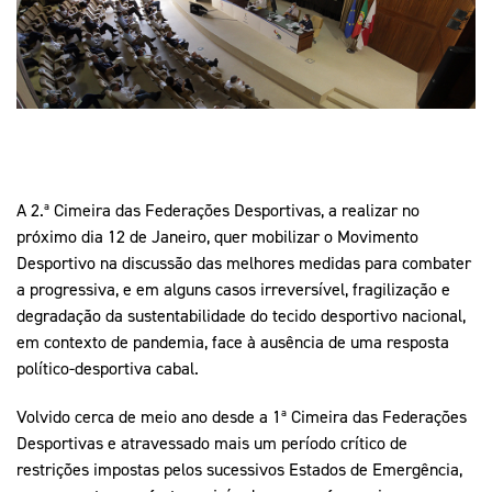
Mais Desporto
Marketing
Educação Olímpi
Arquivo Histórico
Equipa Portugal
Media
Educação Olímpica
Eq
Documentos
Equipa Portugal
Contactos
A 2.ª Cimeira das Federações Desportivas, a realizar no
Mais Desporto
próximo dia 12 de Janeiro, quer mobilizar o Movimento
Arquivo Histórico
Desportivo na discussão das melhores medidas para combater
Educação Olímpica
a progressiva, e em alguns casos irreversível, fragilização e
degradação da sustentabilidade do tecido desportivo nacional,
Equipa Portugal
em contexto de pandemia, face à ausência de uma resposta
político-desportiva cabal.
Volvido cerca de meio ano desde a 1ª Cimeira das Federações
Desportivas e atravessado mais um período crítico de
restrições impostas pelos sucessivos Estados de Emergência,