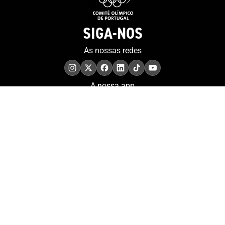
SIGA-NOS
As nossas redes
A nossa app
COMPROMISSO. EXCELÊNCIA.
Conheça as iniciativas e
os momentos que
refletem o papel de
Portugal no contexto
olímpico internacional.