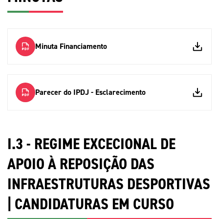
Mais Desporto
Marketing
Educação Olímpi
Arquivo Histórico
Equipa Portugal
Media
Educação Olímpica
Eq
Documentos
Minuta Financiamento
Equipa Portugal
Contactos
Parecer do IPDJ - Esclarecimento
Mais Desporto
Arquivo Histórico
Educação Olímpica
I.3 - REGIME EXCECIONAL DE
Equipa Portugal
APOIO À REPOSIÇÃO DAS
INFRAESTRUTURAS DESPORTIVAS
| CANDIDATURAS EM CURSO