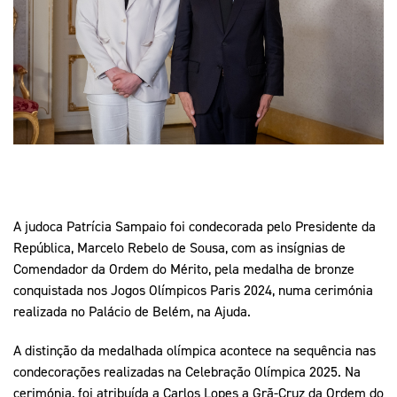
Mais Desporto
Marketing
Educação Olímpi
Arquivo Histórico
Equipa Portugal
Media
Educação Olímpica
Eq
Documentos
Equipa Portugal
Contactos
Mais Desporto
Arquivo Histórico
Educação Olímpica
A judoca Patrícia Sampaio foi condecorada pelo Presidente da
República, Marcelo Rebelo de Sousa, com as insígnias de
Comendador da Ordem do Mérito, pela medalha de bronze
Equipa Portugal
conquistada nos Jogos Olímpicos Paris 2024, numa cerimónia
realizada no Palácio de Belém, na Ajuda.
A distinção da medalhada olímpica acontece na sequência nas
condecorações realizadas na Celebração Olímpica 2025. Na
cerimónia, foi atribuída a Carlos Lopes a Grã-Cruz da Ordem do