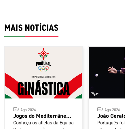
MAIS NOTÍCIAS
6 Ago 2026
6 Ago 2026
Jogos do Mediterrâneo
João Geraldo
Taranto 2026: Ginástica
participação
Conheça os atletas da Equipa
Português foi 