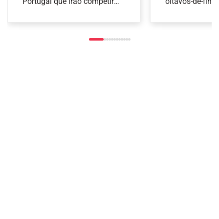
Portugal que irão competir
oitavos-de-final
nas provas de Ginástica