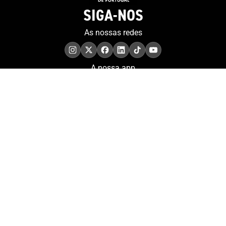
SIGA-NOS
As nossas redes
A nossa app
COMPROMISSO. EXCELÊNCIA.
Conheça as iniciativas e
os momentos que
refletem o papel de
Portugal no contexto
olímpico internacional.
Aderir à nossa newsletter