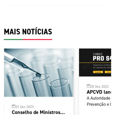
MAIS NOTÍCIAS
28 Dez 2023
APCVD lança
segurança, p
A Autoridade p
hospitalidad
Prevenção e C
29 Dez 2023
Violência no D
espetáculos 
Conselho de Ministros