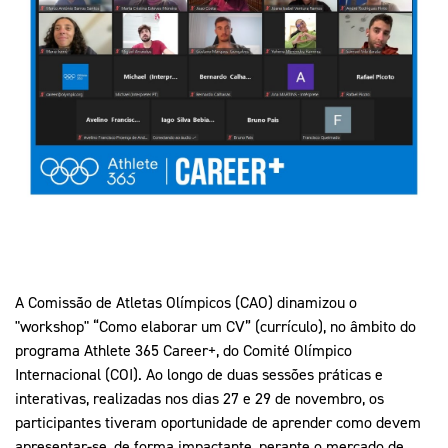
Mais Desporto
Marketing
Educação Olímpi
Arquivo Histórico
Equipa Portugal
Media
Educação Olímpica
Eq
Documentos
Equipa Portugal
Contactos
Mais Desporto
Arquivo Histórico
Educação Olímpica
A Comissão de Atletas Olímpicos (CAO) dinamizou o
Equipa Portugal
"workshop" “Como elaborar um CV” (currículo), no âmbito do
programa Athlete 365 Career+, do Comité Olímpico
Internacional (COI). Ao longo de duas sessões práticas e
interativas, realizadas nos dias 27 e 29 de novembro, os
participantes tiveram oportunidade de aprender como devem
apresentar-se, de forma impactante, perante o mercado de