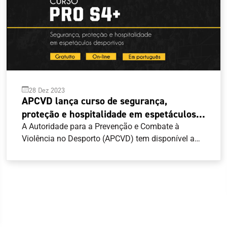
28 Dez 2023
APCVD lança curso de segurança,
proteção e hospitalidade em espetáculos
desportivos
A Autoridade para a Prevenção e Combate à
Violência no Desporto (APCVD) tem disponível a
versão portuguesa do Curso do Conselho da
Europa sobre “Segurança, Proteção e
Hospitalidade em espetáculos desportivos”. Numa
parceria entre o Conselho da Europa, a APCVD e a
Universidade de Liverpool, o curso pretende ser
uma resposta às necessidades de profissionais da
comunidade de língua portuguesa e que estejam