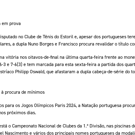
m em prova
disputado no Clube de Ténis do Estoril e, apesar dos portugueses te
res, a dupla Nuno Borges e Francisco procura revalidar o título co
a vitória nos oitavos-de-final na última quarta-feira frente ao mo
-3 e 7-6(3) e tem marcada para esta sexta-feira a partida dos quarto
tríaco Philipp Oswald, que afastaram a dupla cabeça-de-série do to
s à procura de mínimos
s para os Jogos Olímpicos Paris 2024, a Natação portuguesa procu
nos próximos dias.
 está o Campeonato Nacional de Clubes da 1.ª Divisão, nas piscinas 
el Nascimento e vários dos principais nomes portugueses da modal