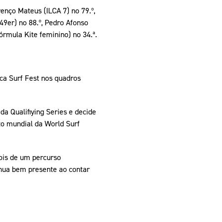
enço Mateus (ILCA 7) no 79.º,
49er) no 88.º, Pedro Afonso
rmula Kite feminino) no 34.ª.
ica Surf Fest nos quadros
da Qualifiying Series e decide
ito mundial da World Surf
pois de um percurso
inua bem presente ao contar