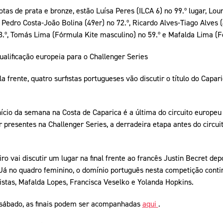
s de prata e bronze, estão Luísa Peres (ILCA 6) no 99.º lugar, Lour
 Pedro Costa-João Bolina (49er) no 72.º, Ricardo Alves-Tiago Alves (
.º, Tomás Lima (Fórmula Kite masculino) no 59.º e Mafalda Lima (Fó
ualificação europeia para o Challenger Series
a frente, quatro surfistas portugueses vão discutir o título do Capar
ício da semana na Costa de Caparica é a última do circuito europeu 
ar presentes na Challenger Series, a derradeira etapa antes do circu
ro vai discutir um lugar na final frente ao francês Justin Becret de
 Já no quadro feminino, o domínio português nesta competição cont
istas, Mafalda Lopes, Francisca Veselko e Yolanda Hopkins.
 sábado, as finais podem ser acompanhadas
aqui
.