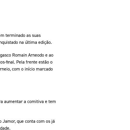
rem terminado as suas
nquistado na última edição.
negasco Romain Arneodo e ao
s-final. Pela frente estão o
rneio, com o início marcado
ra aumentar a comitiva e tem
do Jamor, que conta com os já
idade.