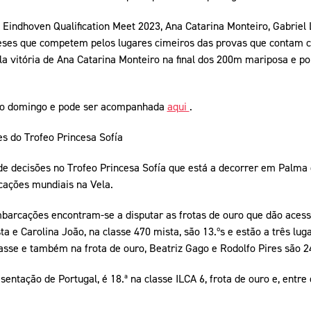
Eindhoven Qualification Meet 2023, Ana Catarina Monteiro, Gabriel 
ses que competem pelos lugares cimeiros das provas que contam c
la vitória de Ana Catarina Monteiro na final dos 200m mariposa e p
imo domingo e pode ser acompanhada
aqui
.
es do Trofeo Princesa Sofía
 de decisões no Trofeo Princesa Sofía que está a decorrer em Palma
ações mundiais na Vela.
mbarcações encontram-se a disputar as frotas de ouro que dão aces
a e Carolina João, na classe 470 mista, são 13.ºs e estão a três lu
sse e também na frota de ouro, Beatriz Gago e Rodolfo Pires são 24
sentação de Portugal, é 18.ª na classe ILCA 6, frota de ouro e, entr