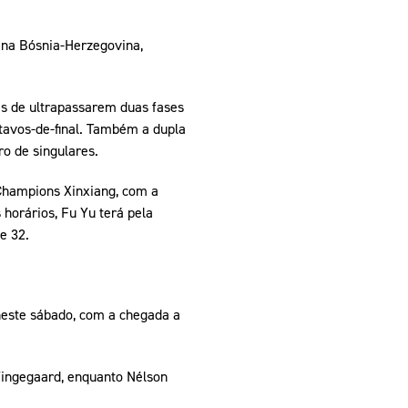
 na Bósnia-Herzegovina,
is de ultrapassarem duas fases
tavos-de-final. Também a dupla
o de singulares.
Champions Xinxiang, com a
horários, Fu Yu terá pela
e 32.
neste sábado, com a chegada a
 Vingegaard, enquanto Nélson