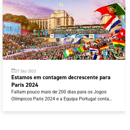
27 Dez 2023
Estamos em contagem decrescente para
Paris 2024
Faltam pouco mais de 200 dias para os Jogos
Olímpicos Paris 2024 e a Equipa Portugal conta
com oito modalidades asseguradas, com 23
quotas equivalentes a 25 atletas. Atletismo,
Canoagem, Ciclismo, Ginástica, Natação, Surf, Tiro
com Armas de Caça e Vela são as modalidades