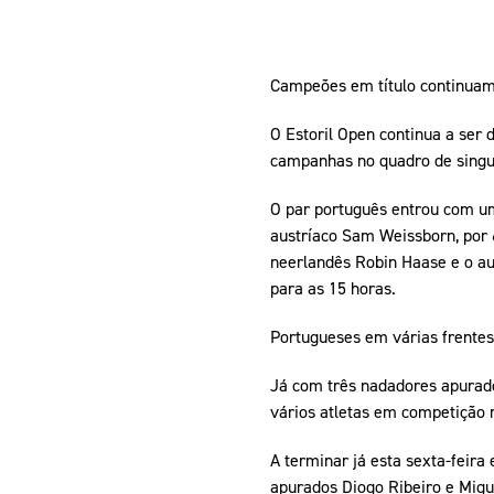
Campeões em título continua
O Estoril Open continua a ser 
campanhas no quadro de singula
O par português entrou com um
austríaco Sam Weissborn, por 6
neerlandês Robin Haase e o aus
para as 15 horas.
Portugueses em várias frente
Já com três nadadores apurado
vários atletas em competição 
A terminar já esta sexta-feira
apurados Diogo Ribeiro e Migu