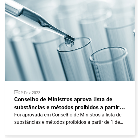
29 Dez 2023
Conselho de Ministros aprova lista de
substâncias e métodos proibidos a partir
de 1 de janeiro de 2024
Foi aprovada em Conselho de Ministros a lista de
substâncias e métodos proibidos a partir de 1 de
janeiro de 2024.A regra nacional segue o Código
Mundial Antidopagem e pode ser consultada aqui .