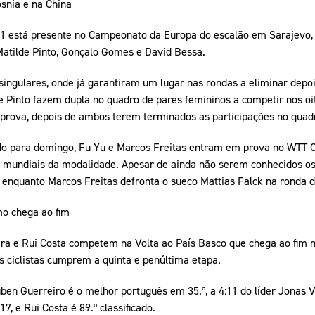
snia e na China
21 está presente no Campeonato da Europa do escalão em Sarajevo,
Matilde Pinto, Gonçalo Gomes e David Bessa.
ngulares, onde já garantiram um lugar nas rondas a eliminar depo
de Pinto fazem dupla no quadro de pares femininos a competir nos oi
prova, depois de ambos terem terminados as participações no quadr
ado para domingo, Fu Yu e Marcos Freitas entram em prova no WTT 
 mundiais da modalidade. Apesar de ainda não serem conhecidos os 
 enquanto Marcos Freitas defronta o sueco Mattias Falck na ronda d
mo chega ao fim
ira e Rui Costa competem na Volta ao País Basco que chega ao fim 
os ciclistas cumprem a quinta e penúltima etapa.
úben Guerreiro é o melhor português em 35.º, a 4:11 do líder Jonas
17, e Rui Costa é 89.º classificado.