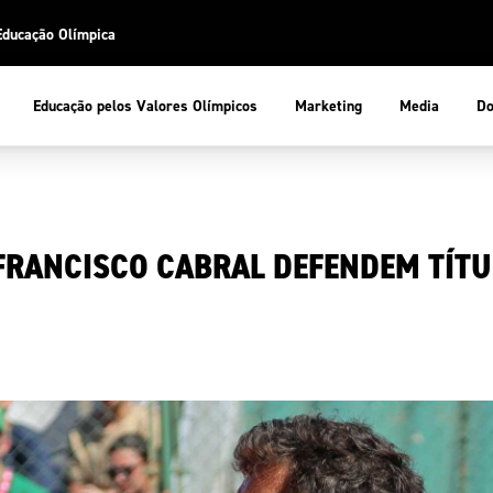
Educação Olímpica
Do
Educação pelos Valores Olímpicos
Marketing
Media
 Desportiva
Educação pelos Valores Olímpicos
FRANCISCO CABRAL DEFENDEM TÍTU
pios
mpica
ducação Olímpica
cas
letas
sportiva
a Olímpico
COP
ca de Portugal
ência e Conhecimento
Atletas
tegridade
Federaçõe
stentabilidade
Participaç