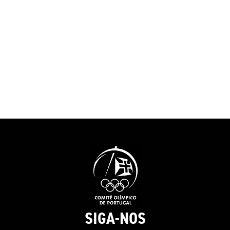
promoção e val
dos atletas. Será também
freguesia da Aj
implementado o certificado
cidade de Lisb
“Athletes Friendly Education”
conhecer mais 
que providencia instrumentos
projeto neste vídeo de
e mecanismos para um selo
apresentação (vídeo
europeu que distingue os
produzido em 2
estabelecimentos de ensino
que suportam as carreiras
duais. Neste domínio, está a
decorrer o período de
avaliação das candidaturas
recebidas.O Projeto Athlete
Friendly Education é
cofinanciado pelo programa
Erasmus+ da União Europeia
e tem como parceiros, para
além do COP, o Comité
SIGA-NOS
Olímpico da Eslovénia, a