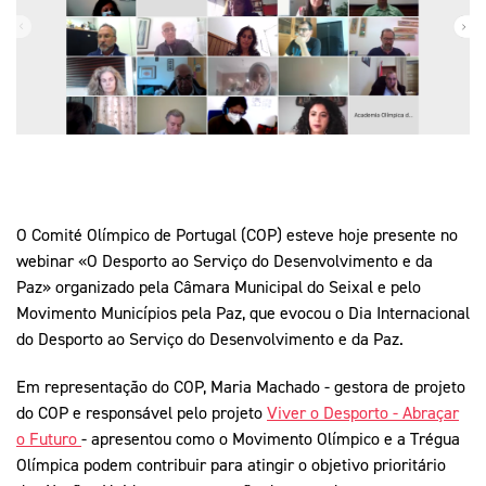
Mais Desporto
Marketing
Educação Olímpi
Arquivo Histórico
Equipa Portugal
Media
Educação Olímpica
Eq
Documentos
Equipa Portugal
Contactos
Mais Desporto
O Comité Olímpico de Portugal (COP) esteve hoje presente no
Arquivo Histórico
webinar «O Desporto ao Serviço do Desenvolvimento e da
Educação Olímpica
Paz» organizado pela Câmara Municipal do Seixal e pelo
Movimento Municípios pela Paz, que evocou o Dia Internacional
Equipa Portugal
do Desporto ao Serviço do Desenvolvimento e da Paz.
Em representação do COP, Maria Machado - gestora de projeto
do COP e responsável pelo projeto
Viver o Desporto - Abraçar
o Futuro
- apresentou como o Movimento Olímpico e a Trégua
Olímpica podem contribuir para atingir o objetivo prioritário