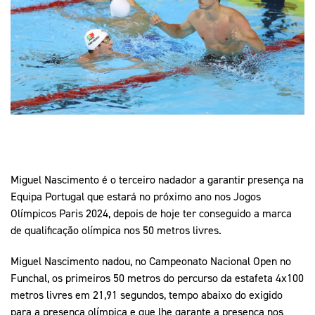
Mais Desporto
Marketing
Educação Olímpi
Arquivo Histórico
Equipa Portugal
Media
Educação Olímpica
Eq
Documentos
Equipa Portugal
Contactos
Mais Desporto
Arquivo Histórico
Educação Olímpica
Miguel Nascimento é o terceiro nadador a garantir presença na
Equipa Portugal que estará no próximo ano nos Jogos
Olímpicos Paris 2024, depois de hoje ter conseguido a marca
Equipa Portugal
de qualificação olímpica nos 50 metros livres.
Miguel Nascimento nadou, no Campeonato Nacional Open no
Funchal, os primeiros 50 metros do percurso da estafeta 4x100
metros livres em 21,91 segundos, tempo abaixo do exigido
para a presença olímpica e que lhe garante a presença nos