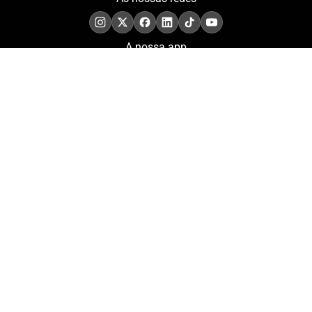
A nossa app
COMPROMISSO. EXCELÊNCIA.
Conheça as iniciativas e
os momentos que
refletem o papel de
Portugal no contexto
olímpico internacional.
Aderir à nossa newsletter