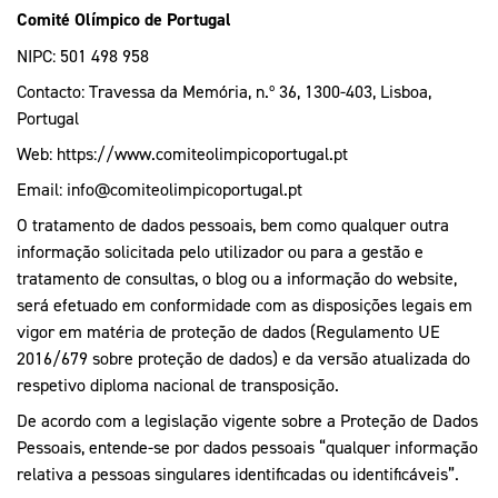
Mais Desporto
Marketing
Comité Olímpico de Portugal
Educação Olímpi
Arquivo Histórico
Equipa Portugal
Media
NIPC: 501 498 958
Educação Olímpica
Eq
Documentos
Contacto: Travessa da Memória, n.º 36, 1300-403, Lisboa,
Portugal
Equipa Portugal
Contactos
Web:
https://www.comiteolimpicoportugal.pt
Email:
info@comiteolimpicoportugal.pt
Mais Desporto
O tratamento de dados pessoais, bem como qualquer outra
informação solicitada pelo utilizador ou para a gestão e
Arquivo Histórico
tratamento de consultas, o blog ou a informação do website,
Educação Olímpica
será efetuado em conformidade com as disposições legais em
vigor em matéria de proteção de dados (Regulamento UE
Equipa Portugal
2016/679 sobre proteção de dados) e da versão atualizada do
respetivo diploma nacional de transposição.
De acordo com a legislação vigente sobre a Proteção de Dados
Pessoais, entende-se por dados pessoais “qualquer informação
relativa a pessoas singulares identificadas ou identificáveis”.