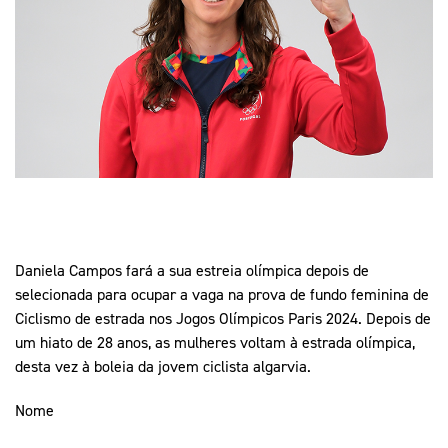
Mais Desporto
Marketing
Educação Olímpi
Arquivo Histórico
Equipa Portugal
Media
Educação Olímpica
Eq
Documentos
Equipa Portugal
Contactos
Mais Desporto
Arquivo Histórico
Educação Olímpica
Daniela Campos fará a sua estreia olímpica depois de
selecionada para ocupar a vaga na prova de fundo feminina de
Equipa Portugal
Ciclismo de estrada nos Jogos Olímpicos Paris 2024. Depois de
um hiato de 28 anos, as mulheres voltam à estrada olímpica,
desta vez à boleia da jovem ciclista algarvia.
Nome