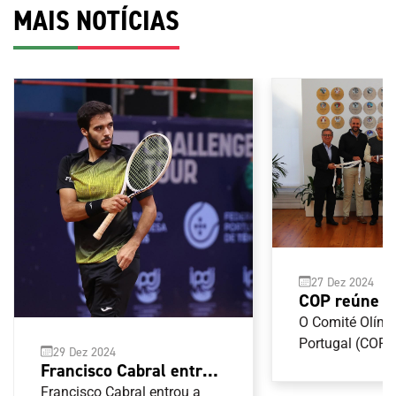
MAIS NOTÍCIAS
27 Dez 2024
COP reúne 
Federação P
O Comité Olímp
de Futebol 
Portugal (COP) 
29 Dez 2024
com a Federaç
Francisco Cabral entra a
de Futebol Ame
vencer na Nova
Francisco Cabral entrou a