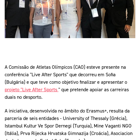
Mais Desporto
Marketing
Educação Olímpi
Arquivo Histórico
Equipa Portugal
Media
Educação Olímpica
Eq
Documentos
Equipa Portugal
Contactos
Mais Desporto
A Comissão de Atletas Olímpicos (CAO) esteve presente na
Arquivo Histórico
conferência "Live After Sports" que decorreu em Sofia
Educação Olímpica
(Bulgária) e que teve como objetivo finalizar e apresentar o
projeto "Live After Sports
" que pretende apoiar as carreiras
Equipa Portugal
duais no desporto.
A iniciativa, desenvolvida no âmbito do Erasmus+, resulta da
parceria de seis entidades - University of Thessaly (Grécia),
Istambul Kultur Ve Spor Dernegi (Turquia), Mine Vaganti NGO
(Itália), Prva Rijecka Hrvatska Gimnazija (Croácia), Asociacion