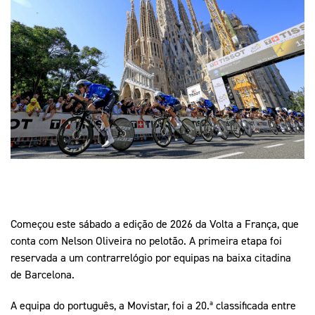
Mais Desporto
Marketing
Educação Olímpi
Arquivo Histórico
Equipa Portugal
Media
Educação Olímpica
Eq
Documentos
Equipa Portugal
Contactos
Mais Desporto
Arquivo Histórico
Educação Olímpica
Equipa Portugal
Começou este sábado a edição de 2026 da Volta a França, que
conta com Nelson Oliveira no pelotão. A primeira etapa foi
reservada a um contrarrelógio por equipas na baixa citadina
de Barcelona.
A equipa do português, a Movistar, foi a 20.ª classificada entre