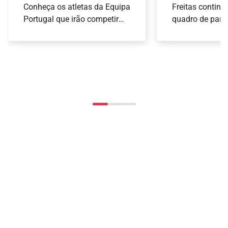
Taranto 2026: Judo
Freitas elim
Conheça os atletas da Equipa
Freitas contin
Portugal que irão competir
Europe Sma
quadro de pare
nas provas de Judo