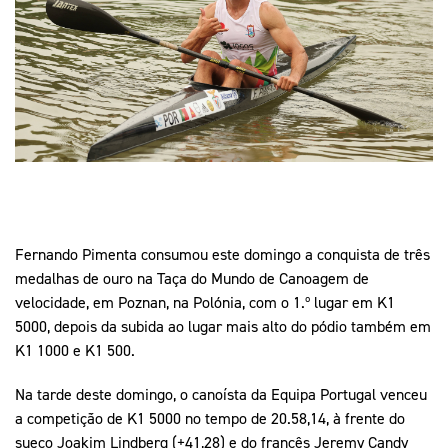
Mais Desporto
Marketing
Educação Olímpi
Arquivo Histórico
Equipa Portugal
Media
Educação Olímpica
Eq
Documentos
Equipa Portugal
Contactos
Mais Desporto
Arquivo Histórico
Fernando Pimenta consumou este domingo a conquista de três
Educação Olímpica
medalhas de ouro na Taça do Mundo de Canoagem de
velocidade, em Poznan, na Polónia, com o 1.º lugar em K1
Equipa Portugal
5000, depois da subida ao lugar mais alto do pódio também em
K1 1000 e K1 500.
Na tarde deste domingo, o canoísta da Equipa Portugal venceu
a competição de K1 5000 no tempo de 20.58,14, à frente do
sueco Joakim Lindberg (+41,28) e do francês Jeremy Candy