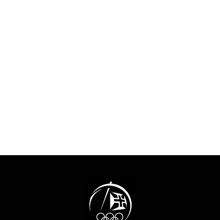
apoiar os atletas e as suas
escritura celebr
carreiras, que inclui
relevante intere
assistência nas áreas de
que muito contr
educação e empregabilidade
promoção e val
dos atletas. Será também
freguesia da Aj
implementado o certificado
cidade de Lisb
“Athletes Friendly Education”
conhecer mais 
que providencia instrumentos
projeto neste vídeo de
e mecanismos para um selo
apresentação (vídeo
europeu que distingue os
produzido em 2
estabelecimentos de ensino
que suportam as carreiras
duais. Neste domínio, está a
decorrer o período de
avaliação das candidaturas
recebidas.O Projeto Athlete
Friendly Education é
cofinanciado pelo programa
Erasmus+ da União Europeia