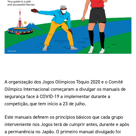
Mais Desporto
Marketing
Educação Olímpi
Arquivo Histórico
Equipa Portugal
Media
Educação Olímpica
Eq
Documentos
Equipa Portugal
Contactos
Mais Desporto
Arquivo Histórico
Educação Olímpica
A organização dos Jogos Olímpicos Tóquio 2020 e o Comité
Olímpico Internacional começaram a divulgar os manuais de
Equipa Portugal
segurança face à COVID-19 a implementar durante a
competição, que tem início a 23 de julho.
Este manuais definem os princípios básicos que cada grupo
interveniente nos Jogos terá de cumprir antes, durante e após
a permanência no Japão. O primeiro manual divulgado foi