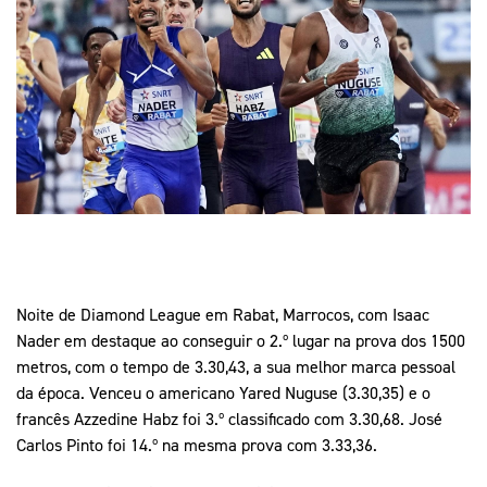
Mais Desporto
Marketing
Educação Olímpi
Arquivo Histórico
Equipa Portugal
Media
Educação Olímpica
Eq
Documentos
Equipa Portugal
Contactos
Mais Desporto
Arquivo Histórico
Educação Olímpica
Noite de Diamond League em Rabat, Marrocos, com Isaac
Equipa Portugal
Nader em destaque ao conseguir o 2.º lugar na prova dos 1500
metros, com o tempo de 3.30,43, a sua melhor marca pessoal
da época. Venceu o americano Yared Nuguse (3.30,35) e o
francês Azzedine Habz foi 3.º classificado com 3.30,68. José
Carlos Pinto foi 14.º na mesma prova com 3.33,36.