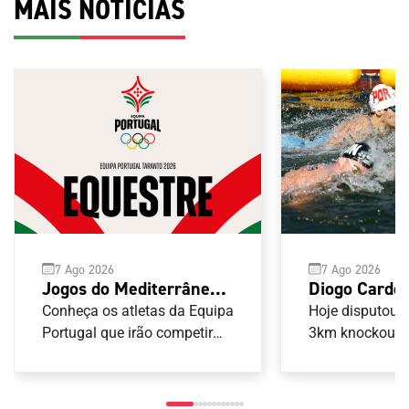
MAIS NOTÍCIAS
7 Ago 2026
7 Ago 2026
Diogo Cardo
Jogos do Mediterrâneo
Europeu de 
Taranto 2026: Equestre
Hoje disputou-s
Conheça os atletas da Equipa
Abertas para
3km knockout s
Portugal que irão competir
nas provas de Equestre
portugueses