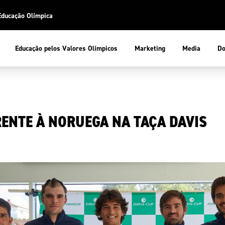
Educação Olímpica
Do
Educação pelos Valores Olímpicos
Marketing
Media
 Desportiva
Educação pelos Valores Olímpicos
RENTE À NORUEGA NA TAÇA DAVIS
pios
mpica
ducação Olímpica
cas
letas
sportiva
a Olímpico
COP
ca de Portugal
ência e Conhecimento
Atletas
tegridade
Federaçõe
stentabilidade
Participaç