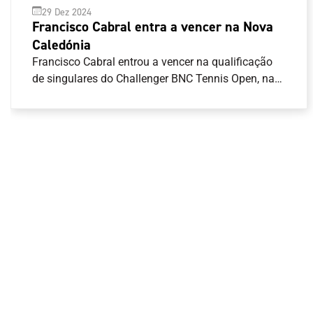
29 Dez 2024
Francisco Cabral entra a vencer na Nova
Caledónia
Francisco Cabral entrou a vencer na qualificação
de singulares do Challenger BNC Tennis Open, na
Nova Caledónia.O tenista português venceu em
dois \