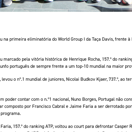
iu na primeira eliminatória do World Group I da Taça Davis, frente à
ou marcado pela vitória histórica de Henrique Rocha, 157.º do rankin
 triunfo português de sempre frente a um top-10 mundial na maior pro
, levou o nº.1 mundial de juniores, Nicolai Budkov Kjaer, 737.º, ao te
sem poder contar com o n.º1 nacional, Nuno Borges, Portugal não co
ar composto por Francisco Cabral e Jaime Faria a ser derrotado po
o programa.
Faria, 157.º do ranking ATP, voltou ao court para defrontar Casper 