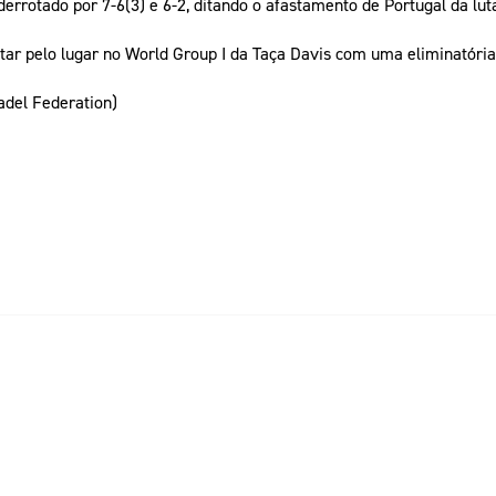
derrotado por 7-6(3) e 6-2, ditando o afastamento de Portugal da lut
lutar pelo lugar no World Group I da Taça Davis com uma eliminatór
adel Federation)