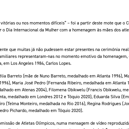
vitórias ou nos momentos difíceis” – foi a partir deste mote que o 
ar o Dia Internacional da Mulher com a homenagem às mães dos atl
mente que muitas já não pudessem estar presentes na cerimónia reali
 familiares representaram-nas no momento emotivo da homenagem,
, em Los Angeles 1984, Carlos Lopes.
élia Barreto (mãe de Nuno Barreto, medalhado em Atlanta 1996), M
996), Maria José Pedro (Fernanda Ribeiro, medalhada em Atlanta 
dalhado em Atenas 2004), Filomena Obikwelu (Francis Obikwelu, m
ta, medalhado em Londres 2012 e Tóquio 2020), Eduarda Silva (Em
iro (Telma Monteiro, medalhada no Rio 2016), Regina Rodrigues (J
Pedro Pichardo, medalhado em Tóquio 2020).
omissão de Atletas Olímpicos, numa mensagem de vídeo reproduzida