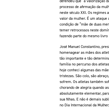
defendeu que “a valorização d
processo de afirmação da mulh
neste século XXI. Os regimes 
valor da mulher. É um ataque a
condição de “mãe de duas meni
temer retrocessos neste domín
fazendo parte do mesmo livro i
José Manuel Constantino, presi
homenagear as mães dos atleta
tão importante e tão determina
família no percurso dos atletas
hoje conheci algumas das mães 
tristezas. São colo, são abraç
sofrem. Os atletas também sof
chorando de alegria quando a
absolutamente elementar, para
sua filhas. E não é demais su
no Dia Internacional da Mulhe