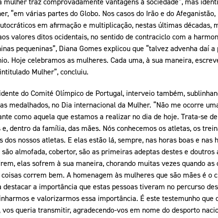
a mulher traz comprovadamente vantagens à sociedade”, mas identi
er, “em várias partes do Globo. Nos casos do Irão e do Afeganistão
autocráticos em afirmação e multiplicação, nestas últimas décadas
os valores ditos ocidentais, no sentido de contraciclo com a harmo
nas pequeninas”, Diana Gomes explicou que “talvez advenha daí a 
io. Hoje celebramos as mulheres. Cada uma, à sua maneira, escreve
ntitulado Mulher”, concluiu.
dente do Comité Olímpico de Portugal, interveio também, sublinhando
s medalhados, no Dia internacional da Mulher. “Não me ocorre um
nte como aquela que estamos a realizar no dia de hoje. Trata-se de
 e, dentro da família, das mães. Nós conhecemos os atletas, os trein
dos nossos atletas. E elas estão lá, sempre, nas horas boas e nas h
o, são almofada, cobertor, são as primeiras adeptas destes e doutros 
rem, elas sofrem à sua maneira, chorando muitas vezes quando as 
s coisas correm bem. A homenagem às mulheres que são mães é o 
 destacar a importância que estas pessoas tiveram no percurso desp
blinharmos e valorizarmos essa importância. É este testemunho que 
r, vos queria transmitir, agradecendo-vos em nome do desporto nac