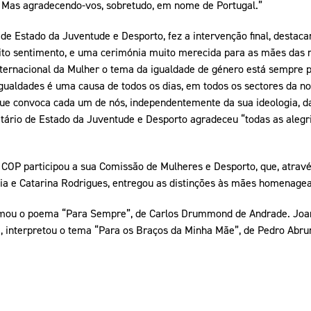
Mas agradecendo-vos, sobretudo, em nome de Portugal.”
 de Estado da Juventude e Desporto, fez a intervenção final, destac
ito sentimento, e uma cerimónia muito merecida para as mães das 
ternacional da Mulher o tema da igualdade de género está sempre p
gualdades é uma causa de todos os dias, em todos os sectores da n
ue convoca cada um de nós, independentemente da sua ideologia, d
ário de Estado da Juventude e Desporto agradeceu “todas as alegri
OP participou a sua Comissão de Mulheres e Desporto, que, através 
aia e Catarina Rodrigues, entregou as distinções às mães homenage
lamou o poema “Para Sempre”, de Carlos Drummond de Andrade. Jo
i, interpretou o tema “Para os Braços da Minha Mãe”, de Pedro Abru