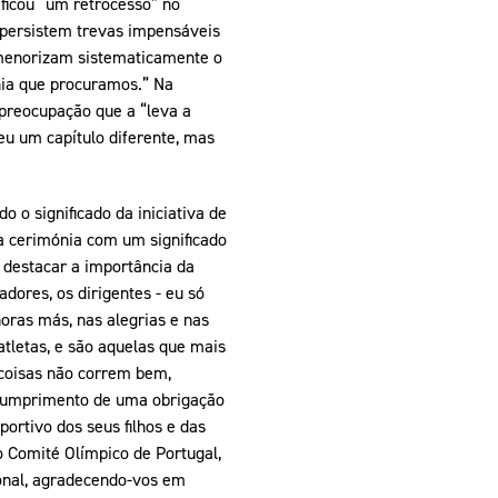
ficou “um retrocesso” no
, persistem trevas impensáveis
, menorizam sistematicamente o
nia que procuramos.” Na
preocupação que a “leva a
u um capítulo diferente, mas
 o significado da iniciativa de
a cerimónia com um significado
 destacar a importância da
adores, os dirigentes - eu só
oras más, nas alegrias e nas
atletas, e são aquelas que mais
coisas não correm bem,
cumprimento de uma obrigação
ortivo dos seus filhos e das
o Comité Olímpico de Portugal,
ional, agradecendo-vos em