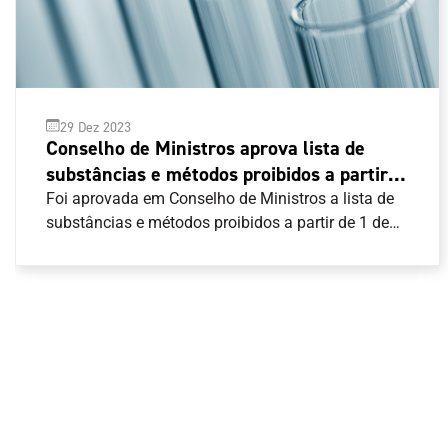
29 Dez 2023
Conselho de Ministros aprova lista de
substâncias e métodos proibidos a partir
de 1 de janeiro de 2024
Foi aprovada em Conselho de Ministros a lista de
substâncias e métodos proibidos a partir de 1 de
janeiro de 2024.A regra nacional segue o Código
Mundial Antidopagem e pode ser consultada aqui .