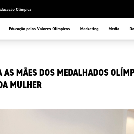
Educação Olímpica
Do
Educação pelos Valores Olímpicos
Marketing
Media
 Desportiva
Educação pelos Valores Olímpicos
 AS MÃES DOS MEDALHADOS OLÍMP
pios
mpica
ducação Olímpica
DA MULHER
cas
letas
sportiva
a Olímpico
COP
ca de Portugal
ência e Conhecimento
Atletas
tegridade
Federaçõe
stentabilidade
Participaç