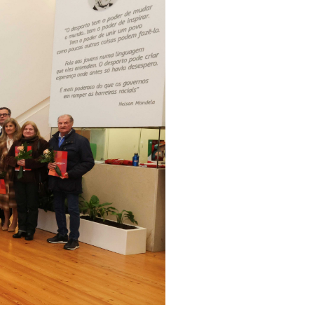
pelos Valores Olímpicos
os