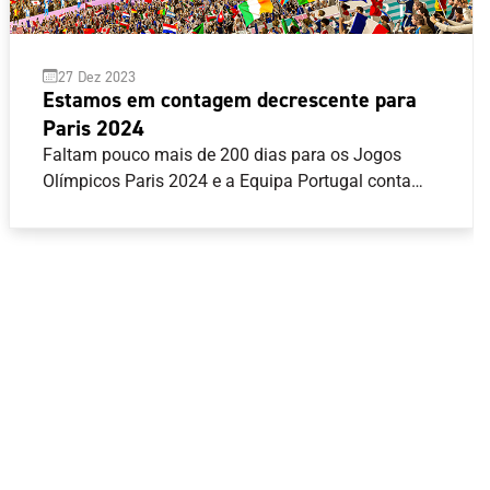
27 Dez 2023
Estamos em contagem decrescente para
Paris 2024
Faltam pouco mais de 200 dias para os Jogos
Olímpicos Paris 2024 e a Equipa Portugal conta
com oito modalidades asseguradas, com 23
quotas equivalentes a 25 atletas. Atletismo,
Canoagem, Ciclismo, Ginástica, Natação, Surf, Tiro
com Armas de Caça e Vela são as modalidades
com vagas já garantidas, mas o próximo ano traz
todas as decisões para os atletas do Programa de
Preparação Olímpica (PPO), com competições
decisivas até junho de 2024.Veja abaixo o resumo
do calendário de qualificação para os atletas
integrados no PPO, bem como as principais
competições agendadas com qualificação direta