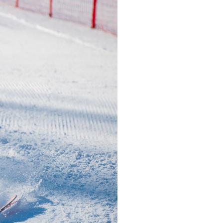
pelos Valores Olímpicos
os