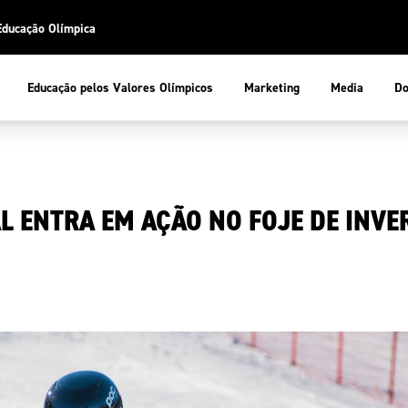
Educação Olímpica
Do
Educação pelos Valores Olímpicos
Marketing
Media
 Desportiva
Educação pelos Valores Olímpicos
L ENTRA EM AÇÃO NO FOJE DE INVE
pios
mpica
ducação Olímpica
cas
letas
sportiva
a Olímpico
COP
ca de Portugal
ência e Conhecimento
Atletas
tegridade
Federaçõe
stentabilidade
Participaç