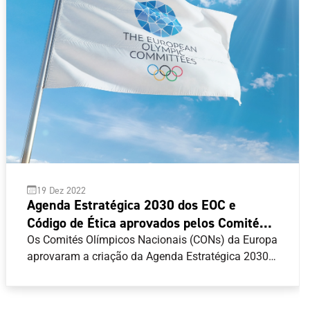
19 Dez 2022
Agenda Estratégica 2030 dos EOC e
Código de Ética aprovados pelos Comités
Olímpicos Nacionais
Os Comités Olímpicos Nacionais (CONs) da Europa
aprovaram a criação da Agenda Estratégica 2030
dos Comités Olímpicos Europeus (EOC) e a
implementação do Código de Ética, reafirmando o
seu compromisso com a Carta Olímpica e os seus