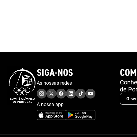
Constantino, Presidente do COP. “Queremos
testemunhar-te o agradecimento do COP e o
agradecimento de Portugal daquilo que é o teu
valor desportivo, do que conseguiste em termos
pessoais e sobretudo para o desporto
nacional”.Junto de alguma família e amigos,
Nelson Évora recordou o início do seu percurso
Olímpico, com a presença no Festival Olímpico da
Juventude Europeia em 2001, a que se seguiram
SIGA-NOS
COM
os Jogos Olímpicos de 2004, 2008, 2016 e 2020.
“Sabemos que podemos lá chegar, mas achamos
Conheç
As nossas redes
sempre que é um sonho, porque muitos sonham.
de Por
Eu sinto-me muito sortudo”. E a porta, que
simboliza o recomeço e as possibilidades sem fim,
A nossa app
representa também a forma como o atleta encara
a sua vida. “Tenho de agradecer ao artista que fez
a porta... Tenho 38 anos, estou no final da minha
carreira e é verdade que quando uma porta se