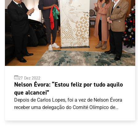
27 Dez 2022
Nelson Évora: “Estou feliz por tudo aquilo
que alcancei”
Depois de Carlos Lopes, foi a vez de Nelson Évora
receber uma delegação do Comité Olímpico de
Portugal (COP) para receber a obra artística de
homenagem a cada um dos campeões Olímpicos
de Portugal. “É um ato singelo, é um ato simples,
mas cheio de significado”, disse José Manuel