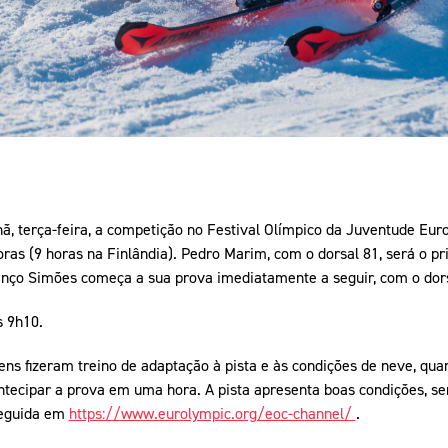
ã, terça-feira, a competição no Festival Olímpico da Juventude Eur
oras (9 horas na Finlândia). Pedro Marim, com o dorsal 81, será o pri
enço Simões começa a sua prova imediatamente a seguir, com o dors
s 9h10.
vens fizeram treino de adaptação à pista e às condições de neve, qu
antecipar a prova em uma hora. A pista apresenta boas condições, s
seguida em
https://www.eurolympic.org/eoc-channel/
.