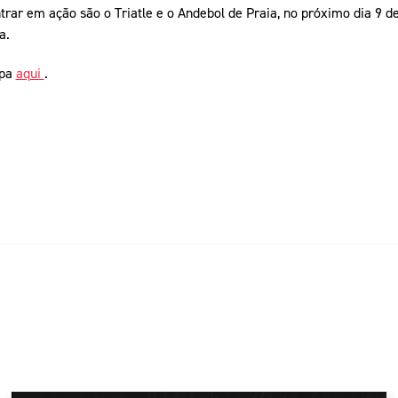
rar em ação são o Triatle e o Andebol de Praia, no próximo dia 9 d
a.
ipa
aqui
.