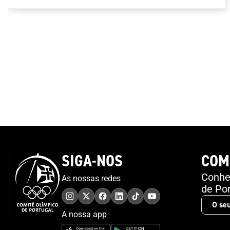
Mundial Antidopagem e pode ser consultada aqui .
SIGA-NOS
COM
Conheç
As nossas redes
de Por
A nossa app