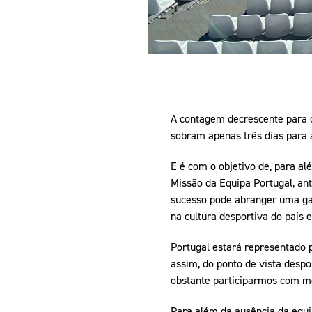
A contagem decrescente para o 
sobram apenas três dias para a
E é com o objetivo de, para al
Missão da Equipa Portugal, ant
sucesso pode abranger uma gam
na cultura desportiva do país e
Portugal estará representado p
assim, do ponto de vista desp
obstante participarmos com me
Para além da ausência da equi