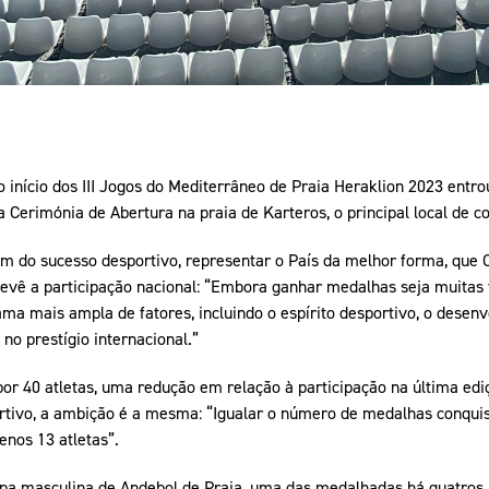
início dos III Jogos do Mediterrâneo de Praia Heraklion 2023 entro
 Cerimónia de Abertura na praia de Karteros, o principal local de c
ém do sucesso desportivo, representar o País da melhor forma, que 
evê a participação nacional: “Embora ganhar medalhas seja muitas v
a mais ampla de fatores, incluindo o espírito desportivo, o desenv
 no prestígio internacional.”
or 40 atletas, uma redução em relação à participação na última edi
ortivo, a ambição é a mesma: “Igualar o número de medalhas conquis
nos 13 atletas”.
pa masculina de Andebol de Praia, uma das medalhadas há quatros a