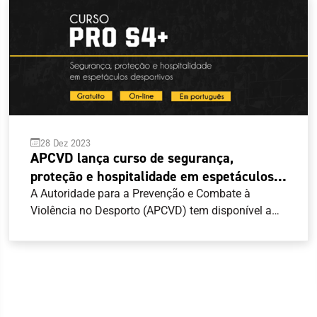
28 Dez 2023
APCVD lança curso de segurança,
proteção e hospitalidade em espetáculos
desportivos
A Autoridade para a Prevenção e Combate à
Violência no Desporto (APCVD) tem disponível a
versão portuguesa do Curso do Conselho da
Europa sobre “Segurança, Proteção e
Hospitalidade em espetáculos desportivos”. Numa
parceria entre o Conselho da Europa, a APCVD e a
Universidade de Liverpool, o curso pretende ser
uma resposta às necessidades de profissionais da