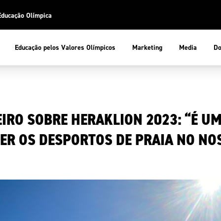
Educação Olímpica
Do
Educação pelos Valores Olímpicos
Marketing
Media
 Desportiva
Educação pelos Valores Olímpicos
IRO SOBRE HERAKLION 2023: “É U
pios
mpica
ducação Olímpica
ER OS DESPORTOS DE PRAIA NO NOS
cas
letas
sportiva
a Olímpico
COP
ca de Portugal
ência e Conhecimento
Atletas
tegridade
Federaçõe
stentabilidade
Participaç