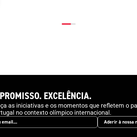
comunidade de língua portuguesa e que estejam
envolvidos na gestão da segurança em eventos
desportivos.A formação é composta por oito
módulos distintos que abordam desde a
introdução às normas do Conselho da Europa até
especificidades da proteção em estádios e a
importância do serviço em espetáculos
desportivos. O acesso é gratuito e está disponível
aqui , podendo cada utilizador fazer a formação de
forma flexível, adaptada ao seu ritmo. O vídeo
promocional pode ser visualizado aqui .
PROMISSO. EXCELÊNCIA.
a as iniciativas e os momentos que refletem o pa
tugal no contexto olímpico internacional.
Aderir à nossa 