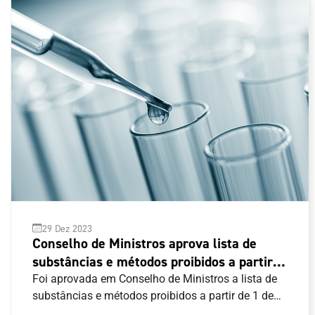
29 Dez 2023
Conselho de Ministros aprova lista de
substâncias e métodos proibidos a partir
de 1 de janeiro de 2024
Foi aprovada em Conselho de Ministros a lista de
substâncias e métodos proibidos a partir de 1 de
janeiro de 2024.A regra nacional segue o Código