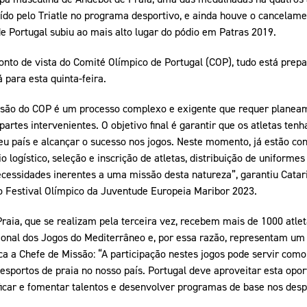
uído pelo Triatle no programa desportivo, e ainda houve o cancelame
e Portugal subiu ao mais alto lugar do pódio em Patras 2019.
nto de vista do Comité Olímpico de Portugal (COP), tudo está prepa
 para esta quinta-feira.
ssão do COP é um processo complexo e exigente que requer planeam
partes intervenientes. O objetivo final é garantir que os atletas te
eu país e alcançar o sucesso nos jogos. Neste momento, já estão con
 logístico, seleção e inscrição de atletas, distribuição de uniform
cessidades inerentes a uma missão desta natureza”, garantiu Catari
o Festival Olímpico da Juventude Europeia Maribor 2023.
aia, que se realizam pela terceira vez, recebem mais de 1000 atlet
onal dos Jogos do Mediterrâneo e, por essa razão, representam um
ca a Chefe de Missão: “A participação nestes jogos pode servir com
esportos de praia no nosso país. Portugal deve aproveitar esta opor
ificar e fomentar talentos e desenvolver programas de base nos desp