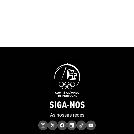
aqui , podendo
utilizador faze
de forma flexív
ao seu ritmo. O
promocional po
visualizado
SIGA-NOS
As nossas redes