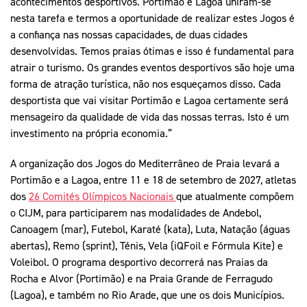
acontecimentos desportivos. Portimão e Lagoa uniram-se
nesta tarefa e termos a oportunidade de realizar estes Jogos é
a confiança nas nossas capacidades, de duas cidades
desenvolvidas. Temos praias ótimas e isso é fundamental para
atrair o turismo. Os grandes eventos desportivos são hoje uma
forma de atração turística, não nos esqueçamos disso. Cada
desportista que vai visitar Portimão e Lagoa certamente será
mensageiro da qualidade de vida das nossas terras. Isto é um
investimento na própria economia.”
A organização dos Jogos do Mediterrâneo de Praia levará a
Portimão e a Lagoa, entre 11 e 18 de setembro de 2027, atletas
dos
26 Comités Olímpicos Nacionais
que atualmente compõem
o CIJM, para participarem nas modalidades de Andebol,
Canoagem (mar), Futebol, Karaté (kata), Luta, Natação (águas
abertas), Remo (sprint), Ténis, Vela (iQFoil e Fórmula Kite) e
Voleibol. O programa desportivo decorrerá nas Praias da
Rocha e Alvor (Portimão) e na Praia Grande de Ferragudo
(Lagoa), e também no Rio Arade, que une os dois Municípios.