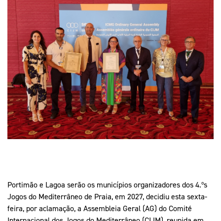
Mais Desporto
Marketing
Educação Olímpi
Arquivo Histórico
Equipa Portugal
Media
Educação Olímpica
Eq
Documentos
Equipa Portugal
Contactos
Mais Desporto
Arquivo Histórico
Educação Olímpica
Equipa Portugal
Portimão e Lagoa serão os municípios organizadores dos 4.ºs
Jogos do Mediterrâneo de Praia, em 2027, decidiu esta sexta-
feira, por aclamação, a Assembleia Geral (AG) do Comité
Internacional dos Jogos do Mediterrâneo (CIJM), reunida em