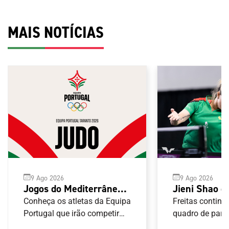
MAIS NOTÍCIAS
9 Ago 2026
9 Ago 2026
Jogos do Mediterrâneo
Jieni Shao e
Taranto 2026: Judo
Freitas elim
Conheça os atletas da Equipa
Freitas contin
Portugal que irão competir
Europe Sma
quadro de pare
nas provas de Judo