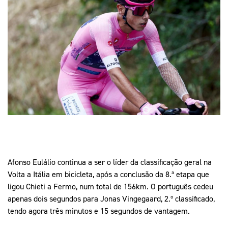
Mais Desporto
Marketing
Educação Olímpi
Arquivo Histórico
Equipa Portugal
Media
Educação Olímpica
Eq
Documentos
Equipa Portugal
Contactos
Mais Desporto
Arquivo Histórico
Educação Olímpica
Equipa Portugal
Afonso Eulálio continua a ser o líder da classificação geral na
Volta a Itália em bicicleta, após a conclusão da 8.ª etapa que
ligou Chieti a Fermo, num total de 156km. O português cedeu
apenas dois segundos para Jonas Vingegaard, 2.º classificado,
tendo agora três minutos e 15 segundos de vantagem.